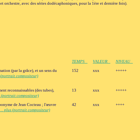
 orchestre, avec des séries dodécaphoniques, pour la 1ère et dernière fois).
TEMPS
VALEUR
NIVEAU
ation (par la grâce), et un sens du
152
xxx
+++++
(portrait compositeur)
ent reconnaissables (des tubes),
13
xxx
+++++
 (portrait compositeur)
éponyme de Jean Cocteau ; l'œuvre
42
xxx
++++
… plus (portrait compositeur)