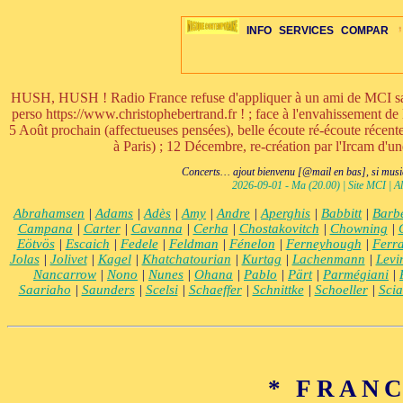
INFO
SERVICES
COMPAR
HUSH, HUSH ! Radio France refuse d'appliquer à un ami de MCI sa ri
perso https://www.christophebertrand.fr ! ; face à l'envahissement de 
5 Août prochain (affectueuses pensées), belle écoute ré-écoute réce
à Paris) ; 12 Décembre, re-création par l'Ircam d'u
ÉDITORIAUX
MAJ-LISTE
SÉLECTION
SÉLECTION
20ÈME PARAL
ARCH-CONCERTS
GUIDE-EXPRESS
COMPOS-INTRO
ACTUS-CONCERTS
1001 CD
TOP-REC
PIANO-CONC
COMPO-IN
ŒUVRES
LIENS
HISTO
BON
R
Concerts… ajout bienvenu [@mail en bas], si musiq
2026-09-01 - Ma (20.00) | Site MCI | Al
Abrahamsen
|
Adams
|
Adès
|
Amy
|
Andre
|
Aperghis
|
Babbitt
|
Barb
Campana
|
Carter
|
Cavanna
|
Cerha
|
Chostakovitch
|
Chowning
|
Eötvös
|
Escaich
|
Fedele
|
Feldman
|
Fénelon
|
Ferneyhough
|
Ferra
Jolas
|
Jolivet
|
Kagel
|
Khatchatourian
|
Kurtag
|
Lachenmann
|
Levi
Nancarrow
|
Nono
|
Nunes
|
Ohana
|
Pablo
|
Pärt
|
Parmégiani
|
Saariaho
|
Saunders
|
Scelsi
|
Schaeffer
|
Schnittke
|
Schoeller
|
Scia
* FRANC