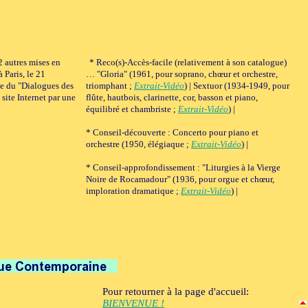
2 autres mises en
* Reco(s)-Accès-facile (relativement à son catalogue)
 Paris, le 21
… "Gloria" (1961, pour soprano, chœur et orchestre,
se du "Dialogues des
triomphant ;
Extrait-Vidéo
) | Sextuor (1934-1949, pour
ite Internet par une
flûte, hautbois, clarinette, cor, basson et piano,
équilibré et chambriste ;
Extrait-Vidéo
) |
* Conseil-découverte : Concerto pour piano et
orchestre (1950, élégiaque ;
Extrait-Vidéo
) |
* Conseil-approfondissement : "Liturgies à la Vierge
Noire de Rocamadour" (1936, pour orgue et chœur,
imploration dramatique ;
Extrait-Vidéo
) |
Pour retourner à la page d'accueil:
BIENVENUE !