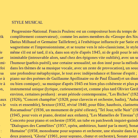
STYLE MUSICAL
Progressiste-National. Francis Poulenc est un compositeur hors du temps d
rik
complètement conservateur) ; comme les autres membres du «Groupe des Six»
Darius Milhaud et Germaine Tailleferre), à l'esthétique influencée par Satie et
wagnerisme et l'impressionnisme, et se tourne vers le néo-classicisme, le style 
de
même s'il est né tard, il n'a, dans son style d'après 1945, ni de goût pour le
ue
inimitable (introuvable alors, sauf chez des épigones vite oubliés), avec un sen
ami-
l'humour (parfois puéril), une certaine sensualité, un don inné pour la mélod
foi
dans les thèmes de sa musique vocale, avec un zeste de provocation), un souci
 sa
une profondeur métaphysique, le tout avec indépendance et finesse d'esprit ;
e à
piano sur des poèmes de Guillaume Apollinaire ou de Paul Éluard) et un dram
ée à
ou bien comique) ; sa musique d'après 1945 est bien plus cohérente et plus pe
on,
instrumental unique (lyrique, curieusement) et, comme plus tard Olivier Grei
environ, certaines perdues) : avant période contemporaine, "Les Biches" (192
 aux
(1926), "Concert champêtre" (1928, pour clavecin et orchestre, badin), "Auba
s le
voix et ensemble), Sextuor (1932, révisé 1940, pour flûte, hautbois, clarinette
Rocamadour" (1936, un monument de piété céleste), "Tel Jour, telle Nuit" (19
(1945, pour voix et piano, destiné aux enfants), "Les Mamelles de Tiresias" (
Concerto pour piano et orchestre (1950, un tube en patchwork inquiet-guindé)
e
"Dialogues des Carmélites" (1957, opéra, ambitieux, hanté par la mort), Sonat
 :
Humaine" (1958, monodrame pour soprano et orchestre, une réussite dans le ge
,
deux pianos), "Gloria" (1961, pour soprano, chœur et orchestre), Sonate pour