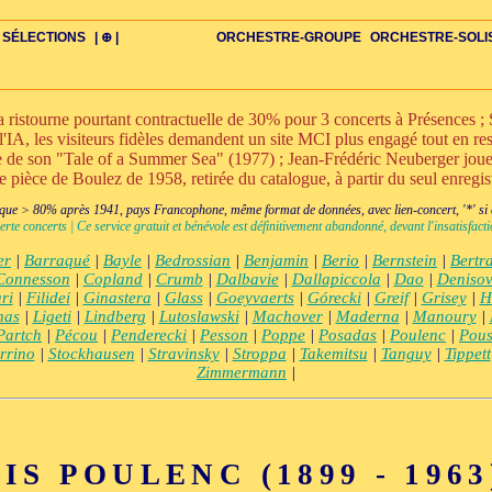
SÉLECTIONS
| ⊕ |
ORCHESTRE-GROUPE
ORCHESTRE-SOLI
stourne pourtant contractuelle de 30% pour 3 concerts à Présences ; S
l'IA, les visiteurs fidèles demandent un site MCI plus engagé tout en rest
nte de son "Tale of a Summer Sea" (1977) ; Jean-Frédéric Neuberger jo
ne pièce de Boulez de 1958, retirée du catalogue, à partir du seul enregi
DIV
IRE
US-ROMANS
ADIOS
BIOGRAPHIES
VIOLON-C
PAYS
ŒUVRES-INDIV
VIDÉOS
STYLES-ÉCOLES
ALTO-C
BONUS-FILMS
PERSPECTIVE
PLAN
GRAND-INSTR-SEULS
CELLO-C
FAQS
LIEDER
BONUS-VINS
CONTACT
GLOSSAIRE
PIANO-SOLO
DOUBLE-C+
ITINÉRAIRES
VOIX-SOLO-CHAMBRE
GRAND+VOIX
AUTEUR
FLÛTE-C
CORDES-S
XXL-SCOPE
QUATUOR
CHERCHE
CLARINETTE-C
PETIT-INSTR
ENSEMBLE
CHORAL-CHAMB
FLÛTE-S
CORDES
CLARIN
PETIT+
ENS-V
+BO
CHA
ue > 80% après 1941, pays Francophone, même format de données, avec lien-concert, '*' si cr
erte concerts | Ce service gratuit et bénévole est définitivement abandonné, devant l'insatisfa
er
|
Barraqué
|
Bayle
|
Bedrossian
|
Benjamin
|
Berio
|
Bernstein
|
Bertr
Connesson
|
Copland
|
Crumb
|
Dalbavie
|
Dallapiccola
|
Dao
|
Deniso
ri
|
Filidei
|
Ginastera
|
Glass
|
Goeyvaerts
|
Górecki
|
Greif
|
Grisey
|
H
nas
|
Ligeti
|
Lindberg
|
Lutoslawski
|
Machover
|
Maderna
|
Manoury
|
Partch
|
Pécou
|
Penderecki
|
Pesson
|
Poppe
|
Posadas
|
Poulenc
|
Pous
rrino
|
Stockhausen
|
Stravinsky
|
Stroppa
|
Takemitsu
|
Tanguy
|
Tippett
Zimmermann
|
IS POULENC (1899 - 1963)