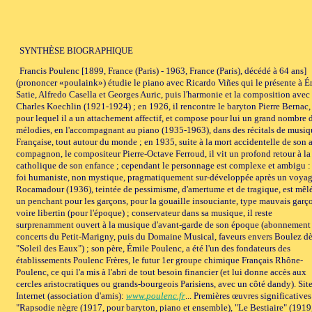
SYNTHÈSE BIOGRAPHIQUE
Francis Poulenc [1899, France (Paris) - 1963, France (Paris), décédé à 64 ans]
(prononcer «poulaink») étudie le piano avec Ricardo Viñes qui le présente à É
Satie, Alfredo Casella et Georges Auric, puis l'harmonie et la composition avec
Charles Koechlin (1921-1924) ; en 1926, il rencontre le baryton Pierre Bernac,
pour lequel il a un attachement affectif, et compose pour lui un grand nombre 
mélodies, en l'accompagnant au piano (1935-1963), dans des récitals de musiq
Française, tout autour du monde ; en 1935, suite à la mort accidentelle de son 
compagnon, le compositeur Pierre-Octave Ferroud, il vit un profond retour à la 
catholique de son enfance ; cependant le personnage est complexe et ambigu :
foi humaniste, non mystique, pragmatiquement sur-développée après un voyag
Rocamadour (1936), teintée de pessimisme, d'amertume et de tragique, est mêl
un penchant pour les garçons, pour la gouaille insouciante, type mauvais garç
voire libertin (pour l'époque) ; conservateur dans sa musique, il reste
surprenamment ouvert à la musique d'avant-garde de son époque (abonnement
concerts du Petit-Marigny, puis du Domaine Musical, faveurs envers Boulez dè
"Soleil des Eaux") ; son père, Émile Poulenc, a été l'un des fondateurs des
établissements Poulenc Frères, le futur 1er groupe chimique Français Rhône-
Poulenc, ce qui l'a mis à l'abri de tout besoin financier (et lui donne accès aux
cercles aristocratiques ou grands-bourgeois Parisiens, avec un côté dandy). Sit
Internet (association d'amis):
www.poulenc.fr
... Premières œuvres significatives
"Rapsodie nègre (1917, pour baryton, piano et ensemble), "Le Bestiaire" (1919