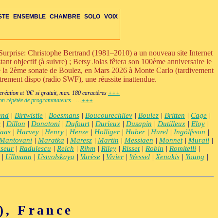
STE
ENSEMBLE
CHAMBRE
SOLO
VOIX
urprise: Christophe Bertrand (1981–2010) a un nouveau site Internet
ant objectif (à suivre) ; Betsy Jolas fêtera son 100ème anniversaire le
ue la 2ème sonate de Boulez, en Mars 2026 à Monte Carlo (tardivement
strement dispo (radio SWF), une réussite inattendue.
RE
ETTE-S
VOIX
OIX
IS-VENTS-C
MBRE-DIV
OPÉRA-CHAMBRE
ENS-ÉLECTRO
ORCH-ÉLECTRO
+VENTS-S
DUO-TRIO
PERCUSSIONS-C
AUTRES-S
ENS-VOIX-ÉLECTRO
OPÉRA-THÉÂTRE
ORCH-VOIX-ÉLEC
+ÉLECTRONIQUE
DIVERS-C
ÉLECTRO
éation et '0€' si gratuit, max. 180 caractères
+++
ction répétée de programmateurs - …
+++
and
|
Birtwistle
|
Boesmans
|
Boucourechliev
|
Boulez
|
Britten
|
Cage
|
v
|
Dillon
|
Donatoni
|
Dufourt
|
Durieux
|
Dusapin
|
Dutilleux
|
Eloy
|
aas
|
Harvey
|
Henry
|
Henze
|
Holliger
|
Huber
|
Hurel
|
Ingólfsson
|
Mantovani
|
Maratka
|
Maresz
|
Martin
|
Messiaen
|
Monnet
|
Murail
|
seur
|
Radulescu
|
Reich
|
Rihm
|
Riley
|
Risset
|
Robin
|
Romitelli
|
|
Ullmann
|
Ustvolskaya
|
Varèse
|
Vivier
|
Wessel
|
Xenakis
|
Young
|
, France