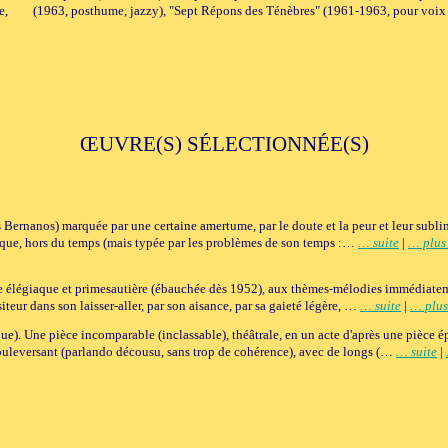
e,
(1963, posthume, jazzy), "Sept Répons des Ténèbres" (1961-1963, pour voix et
ŒUVRE(S) SÉLECTIONNÉE(S)
 Bernanos) marquée par une certaine amertume, par le doute et la peur et leur sublim
ique, hors du temps (mais typée par les problèmes de son temps :…
… suite
|
… plus 
èce élégiaque et primesautière (ébauchée dès 1952), aux thèmes-mélodies immédiatem
teur dans son laisser-aller, par son aisance, par sa gaieté légère, …
… suite
|
… plus
e). Une pièce incomparable (inclassable), théâtrale, en un acte d'après une pièce 
uleversant (parlando décousu, sans trop de cohérence), avec de longs (…
… suite
|