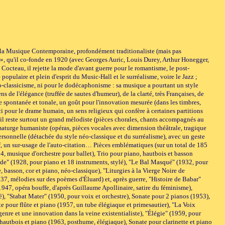
e la Musique Contemporaine, profondément traditionaliste (mais pas
, qu'il co-fonde en 1920 (avec Georges Auric, Louis Durey, Arthur Honegger,
 Cocteau, il rejette la mode d'avant guerre pour le romantisme, le post-
populaire et plein d'esprit du Music-Hall et le surréalisme, voire le Jazz ;
 néo-classicisme, ni pour le dodécaphonisme : sa musique a pourtant un style
s de l'élégance (truffée de sautes d'humeur), de la clarté, très Françaises, de
ie spontanée et tonale, un goût pour l'innovation mesurée (dans les timbres,
 pour le drame humain, un sens religieux qui confère à certaines partitions
 il reste surtout un grand mélodiste (pièces chorales, chants accompagnés au
aturge humaniste (opéras, pièces vocales avec dimension théâtrale, tragique
rsonnelle (détachée du style néo-classique et du surréalisme), avec un geste
f, un sur-usage de l'auto-citation… Pièces emblématiques (sur un total de 185
4, musique d'orchestre pour ballet), Trio pour piano, hautbois et basson
de" (1928, pour piano et 18 instruments, stylé), "Le Bal Masqué" (1932, pour
, basson, cor et piano, néo-classique), "Liturgies à la Vierge Noire de
37, mélodies sur des poèmes d'Éluard) et, après guerre, "Histoire de Babar"
1947, opéra bouffe, d'après Guillaume Apollinaire, satire du féminisme),
, "Stabat Mater" (1950, pour voix et orchestre), Sonate pour 2 pianos (1953),
e pour flûte et piano (1957, un tube élégiaque et primesautier), "La Voix
nre et une innovation dans la veine existentialiste), "Élégie" (1959, pour
 hautbois et piano (1963, posthume, élégiaque), Sonate pour clarinette et piano