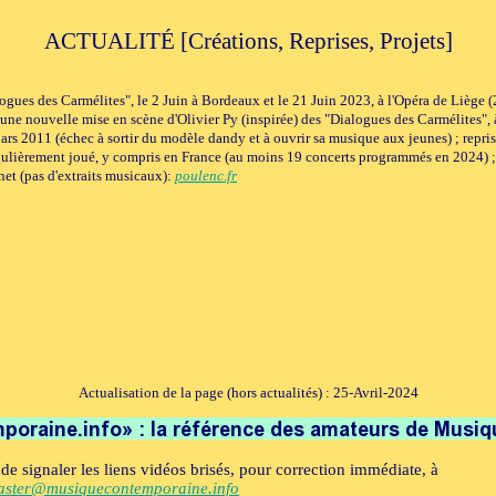
ACTUALITÉ [Créations, Reprises, Projets]
ogues des Carmélites", le 2 Juin à Bordeaux et le 21 Juin 2023, à l'Opéra de Liège (
une nouvelle mise en scène d'Olivier Py (inspirée) des "Dialogues des Carmélites", à
 2011 (échec à sortir du modèle dandy et à ouvrir sa musique aux jeunes) ; repri
ulièrement joué, y compris en France (au moins 19 concerts programmés en 2024) ; s
rnet (pas d'extraits musicaux):
poulenc.fr
Actualisation de la page (hors actualités) : 25-Avril-2024
de signaler les liens vidéos brisés, pour correction immédiate, à
ster@musiquecontemporaine.info