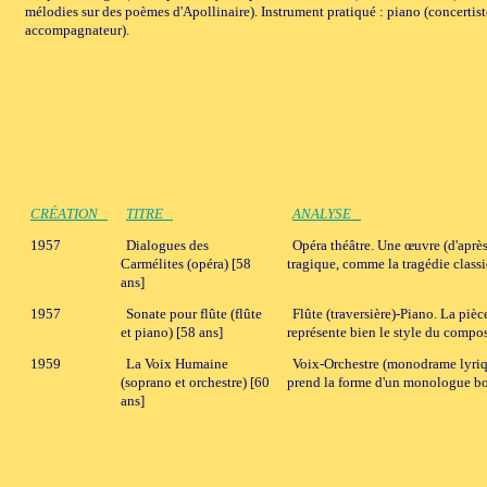
mélodies sur des poèmes d'Apollinaire). Instrument pratiqué : piano (concertist
accompagnateur).
CRÉATION
TITRE
ANALYSE
1957
Dialogues des
Opéra théâtre. Une œuvre (d'après
Carmélites (opéra) [58
tragique, comme la tragédie class
ans]
1957
Sonate pour flûte (flûte
Flûte (traversière)-Piano. La pi
et piano) [58 ans]
représente bien le style du composi
1959
La Voix Humaine
Voix-Orchestre (monodrame lyriqu
(soprano et orchestre) [60
prend la forme d'un monologue bo
ans]