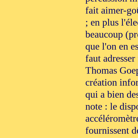
fait aimer-go
; en plus l'él
beaucoup (pre
que l'on en es
faut adresser
Thomas Goepf
création inf
qui a bien de
note : le disp
accéléromètre
fournissent d