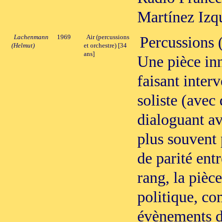
Martínez Izq
Lachenmann
1969
Air (percussions
Percussions 
(Helmut)
et orchestre) [34
ans]
Une pièce in
faisant inter
soliste (avec
dialoguant av
plus souvent 
de parité ent
rang, la pièc
politique, co
évènements d