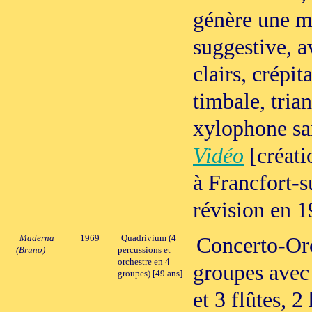
génère une mu
suggestive, a
clairs, crépit
timbale, tria
xylophone sa
Vidéo
[créati
à Francfort-
révision en 
Maderna
1969
Quadrivium (4
Concerto-Orc
(Bruno)
percussions et
orchestre en 4
groupes avec 
groupes) [49 ans]
et 3 flûtes, 2