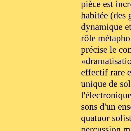
pièce est inc
habitée (des g
dynamique et 
rôle métapho
précise le co
«dramatisatio
effectif rare
unique de soli
l'électronique
sons d'un en
quatuor solis
percussion mu