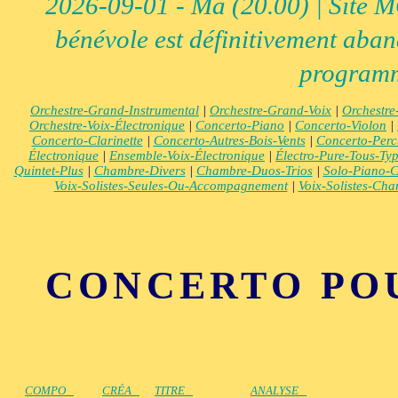
2026-09-01 - Ma (20.00) | Site MCI
bénévole est définitivement aban
programm
Orchestre-Grand-Instrumental
|
Orchestre-Grand-Voix
|
Orchestre
Orchestre-Voix-Électronique
|
Concerto-Piano
|
Concerto-Violon
|
Concerto-Clarinette
|
Concerto-Autres-Bois-Vents
|
Concerto-Perc
Électronique
|
Ensemble-Voix-Électronique
|
Électro-Pure-Tous-Ty
Quintet-Plus
|
Chambre-Divers
|
Chambre-Duos-Trios
|
Solo-Piano-C
Voix-Solistes-Seules-Ou-Accompagnement
|
Voix-Solistes-Ch
CONCERTO POU
COMPO
CRÉA
TITRE
ANALYSE