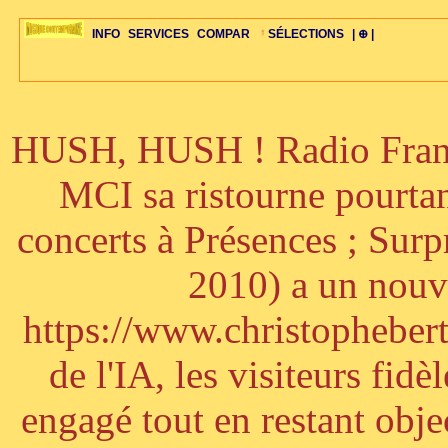
INFO
SERVICES
COMPAR
SÉLECTIONS
| ⊕ |
HUSH, HUSH ! Radio France
ÉDITORIAUX
MAJ-LISTE
SÉLECTION
SÉLECTION
20ÈME PARAL
ARCH-CONCERTS
GUIDE-EXPRESS
COMPOS-INTRO
ACTUS-CONCERTS
1001 CD
TOP-REC
PIANO-CONC
COMPO-INDIV
ŒUVRES
LIENS
HISTOIRE
BONUS-ROMANS
RADIOS
BIOGRAPHIES
VIOLON-C
PAYS
ŒUVRES-INDIV
VIDÉOS
STYLES-ÉCOLES
ALTO-C
BONUS-FILMS
PERSPECTIVE
PLAN
GRAND-INSTR
CELLO-C
FAQS
LIED
B
MCI sa ristourne pourta
concerts à Présences ; Sur
2010) a un nouve
https://www.christophebertr
de l'IA, les visiteurs fi
engagé tout en restant objec