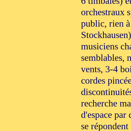
6 timbales) e
orchestraux s
public, rien 
Stockhausen)
musiciens ch
semblables, 
vents, 3-4 bo
cordes pincée
discontinuité
recherche man
d'espace par 
se répondent 