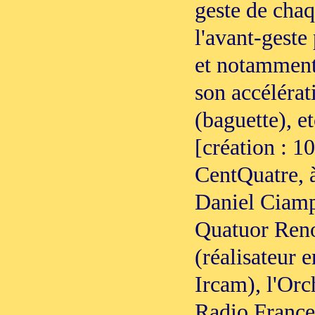
geste de chaq
l'avant-geste
et notamment 
son accélérat
(baguette), et
[création : 1
CentQuatre, à
Daniel Ciampo
Quatuor Ren
(réalisateur 
Ircam), l'Or
Radio France,