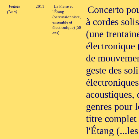
Fedele
2011
La Pierre et
Concerto pou
(Ivan)
l'Étang
(percussionniste,
à cordes soli
ensemble et
électronique) [58
(une trentain
ans]
électronique 
de mouvemen
geste des sol
électroniques
acoustiques, 
genres pour l
titre complet
l'Étang (...le