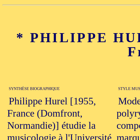
* PHILIPPE HUR
F
SYNTHÈSE BIOGRAPHIQUE
STYLE MUS
Philippe Hurel [1955,
Moder
France (Domfront,
polyr
Normandie)] étudie la
compo
musicologie à l'Université
marqu