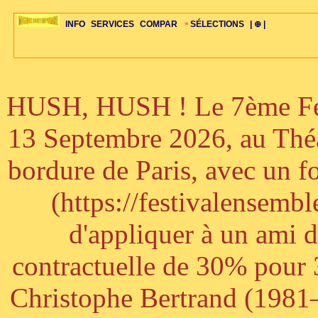
INFO
SERVICES
COMPAR
SÉLECTIONS
| ⊕ |
HUSH, HUSH ! Le 7ème Fest
ÉDITORIAUX
MAJ-LISTE
SÉLECTION
SÉLECTION
20ÈME PARAL
ARCH-CONCERTS
GUIDE-EXPRESS
COMPOS-INTRO
ACTUS-CONCERTS
1001 CD
TOP-REC
PIANO-CONC
COMPO-INDIV
ŒUVRES
LIENS
HISTOIRE
BONUS-ROMANS
RADIOS
BIOGRAPHIES
VIOLON-C
PAYS
ŒUVRES-INDIV
VIDÉOS
STYLES-ÉCOLES
ALTO-C
BONUS-FILMS
PERSPECTIVE
PLAN
GRAND-INSTR
CELLO-C
FAQS
LIED
B
13 Septembre 2026, au Théâ
bordure de Paris, avec un f
(https://festivalensemb
d'appliquer à un ami 
contractuelle de 30% pour 3
Christophe Bertrand (1981–