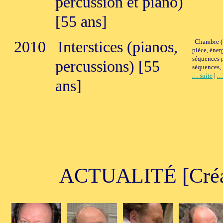
percussion et piano)
[55 ans]
2010
Interstices (pianos,
Chambre (
pièce, éner
séquences p
percussions) [55
séquences, 
… suite
|
… 
ans]
ACTUALITÉ [Créati