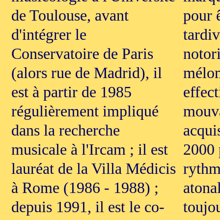
de Toulouse, avant
pour 
d'intégrer le
tardi
Conservatoire de Paris
notor
(alors rue de Madrid), il
mélom
est à partir de 1985
effect
régulièrement impliqué
mouva
dans la recherche
acqui
musicale à l'Ircam ; il est
2000 p
lauréat de la Villa Médicis
rythm
à Rome (1986 - 1988) ;
atona
depuis 1991, il est le co-
toujou