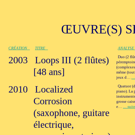
ŒUVRE(S) S
CRÉATION
TITRE
ANALYSE
2003
Loops III (2 flûtes)
Duo (2 flû
péremptoire
(complexes,
[48 ans]
même (tout 
jeux d…
… 
2010
Localized
Quatuor (d
piano). La 
instruments
Corrosion
grosse caiss
e…
… suit
(saxophone, guitare
électrique,