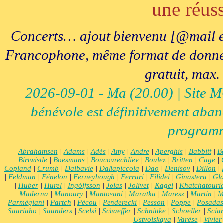
une réuss
Concerts… ajout bienvenu [@mail e
Francophone, même format de données, 
gratuit, max.
2026-09-01 - Ma (20.00) | Site MCI
bénévole est définitivement aban
programm
Abrahamsen
|
Adams
|
Adès
|
Amy
|
Andre
|
Aperghis
|
Babbitt
|
B
Birtwistle
|
Boesmans
|
Boucourechliev
|
Boulez
|
Britten
|
Cage
|
Copland
|
Crumb
|
Dalbavie
|
Dallapiccola
|
Dao
|
Denisov
|
Dillon
|
|
Feldman
|
Fénelon
|
Ferneyhough
|
Ferrari
|
Filidei
|
Ginastera
|
Gla
|
Huber
|
Hurel
|
Ingólfsson
|
Jolas
|
Jolivet
|
Kagel
|
Khatchatouri
Maderna
|
Manoury
|
Mantovani
|
Maratka
|
Maresz
|
Martin
|
M
Parmégiani
|
Partch
|
Pécou
|
Penderecki
|
Pesson
|
Poppe
|
Posadas
Saariaho
|
Saunders
|
Scelsi
|
Schaeffer
|
Schnittke
|
Schoeller
|
Scia
Ustvolskaya
|
Varèse
|
Vivier