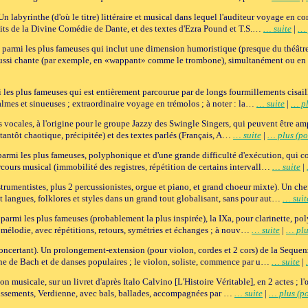
 labyrinthe (d'où le titre) littéraire et musical dans lequel l'auditeur voyage en 
its de la Divine Comédie de Dante, et des textes d'Ezra Pound et T.S.…
… suite
|
… 
armi les plus fameuses qui inclut une dimension humoristique (presque du théâtre 
 aussi chante (par exemple, en «wappant» comme le trombone), simultanément ou e
les plus fameuses qui est entièrement parcourue par de longs fourmillements cisaille
almes et sinueuses ; extraordinaire voyage en trémolos ; à noter : la…
… suite
|
… pl
es vocales, à l'origine pour le groupe Jazzy des Swingle Singers, qui peuvent être am
tantôt chaotique, précipitée) et des textes parlés (Français, A…
… suite
|
… plus (po
rmi les plus fameuses, polyphonique et d'une grande difficulté d'exécution, qui co
rcours musical (immobilité des registres, répétition de certains intervall…
… suite
|
rumentistes, plus 2 percussionistes, orgue et piano, et grand choeur mixte). Un ch
 langues, folklores et styles dans un grand tout globalisant, sans pour aut…
… suit
parmi les plus fameuses (probablement la plus inspirée), la IXa, pour clarinette, po
 mélodie, avec répétitions, retours, symétries et échanges ; à nouv…
… suite
|
… plu
oncertant). Un prolongement-extension (pour violon, cordes et 2 cors) de la Sequen
e de Bach et de danses populaires ; le violon, soliste, commence par u…
… suite
|
on musicale, sur un livret d'après Italo Calvino [L'Histoire Véritable], en 2 actes ; l
issements, Verdienne, avec bals, ballades, accompagnées par …
… suite
|
… plus (po