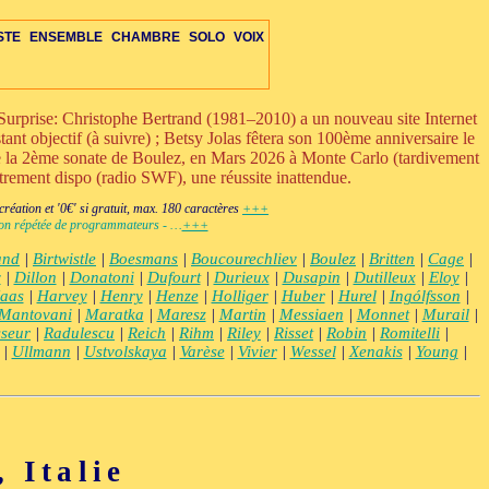
STE
ENSEMBLE
CHAMBRE
SOLO
VOIX
urprise: Christophe Bertrand (1981–2010) a un nouveau site Internet
ant objectif (à suivre) ; Betsy Jolas fêtera son 100ème anniversaire le
ue la 2ème sonate de Boulez, en Mars 2026 à Monte Carlo (tardivement
strement dispo (radio SWF), une réussite inattendue.
RE
ETTE-S
VOIX
OIX
IS-VENTS-C
MBRE-DIV
OPÉRA-CHAMBRE
ENS-ÉLECTRO
ORCH-ÉLECTRO
+VENTS-S
DUO-TRIO
PERCUSSIONS-C
AUTRES-S
ENS-VOIX-ÉLECTRO
OPÉRA-THÉÂTRE
ORCH-VOIX-ÉLEC
+ÉLECTRONIQUE
DIVERS-C
ÉLECTRO
éation et '0€' si gratuit, max. 180 caractères
+++
ction répétée de programmateurs - …
+++
and
|
Birtwistle
|
Boesmans
|
Boucourechliev
|
Boulez
|
Britten
|
Cage
|
v
|
Dillon
|
Donatoni
|
Dufourt
|
Durieux
|
Dusapin
|
Dutilleux
|
Eloy
|
aas
|
Harvey
|
Henry
|
Henze
|
Holliger
|
Huber
|
Hurel
|
Ingólfsson
|
Mantovani
|
Maratka
|
Maresz
|
Martin
|
Messiaen
|
Monnet
|
Murail
|
seur
|
Radulescu
|
Reich
|
Rihm
|
Riley
|
Risset
|
Robin
|
Romitelli
|
|
Ullmann
|
Ustvolskaya
|
Varèse
|
Vivier
|
Wessel
|
Xenakis
|
Young
|
 Italie