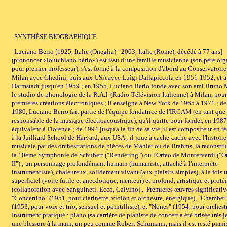
SYNTHÈSE BIOGRAPHIQUE
Luciano Berio [1925, Italie (Oneglia) - 2003, Italie (Rome), décédé à 77 ans]
(prononcer «loutchiano bério») est issu d'une famille musicienne (son père org
pour premier professeur), s'est formé à la composition d'abord au Conservatoire
Milan avec Ghedini, puis aux USA avec Luigi Dallapiccola en 1951-1952, et à
Darmstadt jusqu'en 1959 ; en 1955, Luciano Berio fonde avec son ami Bruno
le studio de phonologie de la R.A.I. (Radio-Télévision Italienne) à Milan, pour
premières créations électroniques ; il enseigne à New York de 1965 à 1971 ; d
1980, Luciano Berio fait partie de l'équipe fondatrice de l'IRCAM (en tant que
responsable de la musique électroacoustique), qu'il quitte pour fonder, en 1987
équivalent à Florence ; de 1994 jusqu'à la fin de sa vie, il est compositeur en r
à la Juilliard School de Harvard, aux USA ; il joue à cache-cache avec l'histoire
musicale par des orchestrations de pièces de Mahler ou de Brahms, la reconstr
la 10ème Symphonie de Schubert ("Rendering") ou l'Orfeo de Monterverdi ("
II") ; un personnage profondément humain (humaniste, attaché à l'interprète
instrumentiste), chaleureux, solidement vivant (aux plaisirs simples), à la fois t
superficiel (voire futile et anecdotique, menteur) et profond, artistique et proté
(collaboration avec Sanguineti, Ecco, Calvino)... Premières œuvres significativ
"Concertino" (1951, pour clarinette, violon et orchestre, énergique), "Chambe
(1953, pour voix et trio, sensuel et pointilliste), et "Nones" (1954, pour orchestr
Instrument pratiqué : piano (sa carrière de pianiste de concert a été brisée très 
une blessure à la main, un peu comme Robert Schumann, mais il est resté piani