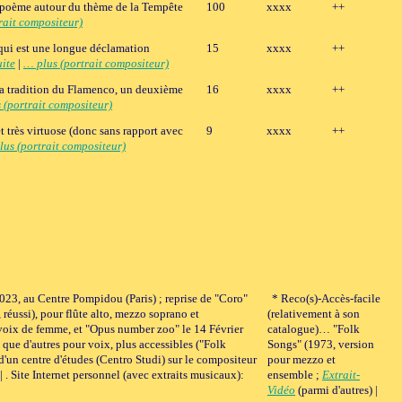
'un poème autour du thème de la Tempête
100
xxxx
++
rait compositeur)
 qui est une longue déclamation
15
xxxx
++
ite
|
… plus (portrait compositeur)
 la tradition du Flamenco, un deuxième
16
xxxx
++
 (portrait compositeur)
 très virtuose (donc sans rapport avec
9
xxxx
++
lus (portrait compositeur)
 2023, au Centre Pompidou (Paris) ; reprise de "Coro"
* Reco(s)-Accès-facile
 réussi), pour flûte alto, mezzo soprano et
(relativement à son
r voix de femme, et "Opus number zoo" le 14 Février
catalogue)… "Folk
 que d'autres pour voix, plus accessibles ("Folk
Songs" (1973, version
e d'un centre d'études (Centro Studi) sur le compositeur
pour mezzo et
 | . Site Internet personnel (avec extraits musicaux):
ensemble ;
Extrait-
Vidéo
(parmi d'autres) |