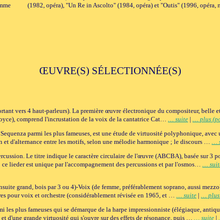
omme
(1982, opéra), "Un Re in Ascolto" (1984, opéra) et "Outis" (1996, opéra, 
ŒUVRE(S) SÉLECTIONNÉE(S)
tant vers 4 haut-parleurs). La première œuvre électronique du compositeur, belle et p
Joyce), comprend l'incrustation de la voix de la cantatrice Cat…
… suite
|
… plus (po
e Sequenza parmi les plus fameuses, est une étude de virtuosité polyphonique, avec 
n et d'alternance entre les motifs, selon une mélodie harmonique ; le discours …
… 
rcussion. Le titre indique le caractère circulaire de l'œuvre (ABCBA), basée sur 
 : ce lieder est unique par l'accompagnement des percussions et par l'osmos…
… suit
 ensuite grand, bois par 3 ou 4)-Voix (de femme, préférablement soprano, aussi mezzo
res pour voix et orchestre (considérablement révisée en 1965, et …
… suite
|
… plus
 les plus fameuses qui se démarque de la harpe impressionniste (élégiaque, antique
 et d'une grande virtuosité qui s'ouvre sur des effets de résonance, puis …
… suite
|