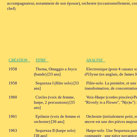
accompagnateur, notamment de son épouse), orchestre (occasionnellement, c
chef).
CRÉATION
TITRE
ANALYSE
1958
Thema, Omaggio a Joyce
Electronique (pour 4 canaux sor
(bande) [33 ans]
d'Ulysse (en anglais, de James 
1958
Sequenza I (flûte solo) [33
Flûte-solo. La première, et un
ans]
transformation, de concentratio
1960
Circles (voix de femme,
Voix-Harpe (cordes pincées)-Pe
harpe, 2 percussions) [35
"Riverly is a Flower", "N(o)w")
ans]
1961
Epifanie (voix de femme et
Orchestre (initialement petit,
orchestre) [36 ans]
œuvre est une des pièces majeu
1963
Sequenza II (harpe solo)
Harpe-solo. Une Sequenza parmi
[38 ans]
contrastée ; une pièce novatrice