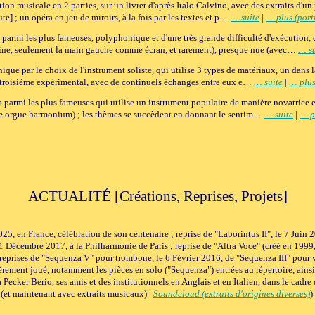
ction musicale en 2 parties, sur un livret d'après Italo Calvino, avec des extraits d
e] ; un opéra en jeu de miroirs, à la fois par les textes et p…
… suite
|
… plus (port
armi les plus fameuses, polyphonique et d'une très grande difficulté d'exécution,
rdine, seulement la main gauche comme écran, et rarement), presque nue (avec…
… su
ique par le choix de l'instrument soliste, qui utilise 3 types de matériaux, un dans
le troisième expérimental, avec de continuels échanges entre eux e…
… suite
|
… plus
armi les plus fameuses qui utilise un instrument populaire de manière novatrice et
 une orgue harmonium) ; les thèmes se succèdent en donnant le sentim…
… suite
|
… p
ACTUALITÉ [Créations, Reprises, Projets]
25, en France, célébration de son centenaire ; reprise de "Laborintus II", le 7 Juin
 11 Décembre 2017, à la Philharmonie de Paris ; reprise de "Altra Voce" (créé en 1999,
 ; reprises de "Sequenza V" pour trombone, le 6 Février 2016, de "Sequenza III" pou
ièrement joué, notamment les pièces en solo ("Sequenza") entrées au répertoire, ainsi
ia Pecker Berio, ses amis et des institutionnels en Anglais et en Italien, dans le cadr
 (et maintenant avec extraits musicaux) |
Soundcloud (extraits d'origines diverses)
)