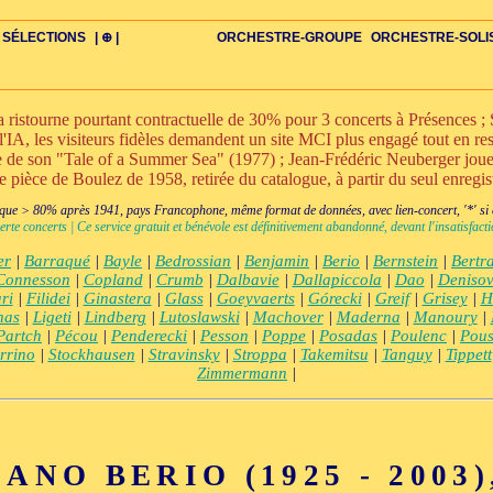
SÉLECTIONS
| ⊕ |
ORCHESTRE-GROUPE
ORCHESTRE-SOLI
stourne pourtant contractuelle de 30% pour 3 concerts à Présences ; S
l'IA, les visiteurs fidèles demandent un site MCI plus engagé tout en rest
nte de son "Tale of a Summer Sea" (1977) ; Jean-Frédéric Neuberger jo
ne pièce de Boulez de 1958, retirée du catalogue, à partir du seul enregi
DIV
IRE
US-ROMANS
ADIOS
BIOGRAPHIES
VIOLON-C
PAYS
ŒUVRES-INDIV
VIDÉOS
STYLES-ÉCOLES
ALTO-C
BONUS-FILMS
PERSPECTIVE
PLAN
GRAND-INSTR-SEULS
CELLO-C
FAQS
LIEDER
BONUS-VINS
CONTACT
GLOSSAIRE
PIANO-SOLO
DOUBLE-C+
ITINÉRAIRES
VOIX-SOLO-CHAMBRE
GRAND+VOIX
AUTEUR
FLÛTE-C
CORDES-S
XXL-SCOPE
QUATUOR
CHERCHE
CLARINETTE-C
PETIT-INSTR
ENSEMBLE
CHORAL-CHAMB
FLÛTE-S
CORDES
CLARIN
PETIT+
ENS-V
+BO
CHA
ue > 80% après 1941, pays Francophone, même format de données, avec lien-concert, '*' si cr
erte concerts | Ce service gratuit et bénévole est définitivement abandonné, devant l'insatisfa
er
|
Barraqué
|
Bayle
|
Bedrossian
|
Benjamin
|
Berio
|
Bernstein
|
Bertr
Connesson
|
Copland
|
Crumb
|
Dalbavie
|
Dallapiccola
|
Dao
|
Deniso
ri
|
Filidei
|
Ginastera
|
Glass
|
Goeyvaerts
|
Górecki
|
Greif
|
Grisey
|
H
nas
|
Ligeti
|
Lindberg
|
Lutoslawski
|
Machover
|
Maderna
|
Manoury
|
Partch
|
Pécou
|
Penderecki
|
Pesson
|
Poppe
|
Posadas
|
Poulenc
|
Pous
rrino
|
Stockhausen
|
Stravinsky
|
Stroppa
|
Takemitsu
|
Tanguy
|
Tippett
Zimmermann
|
ANO BERIO (1925 - 2003),