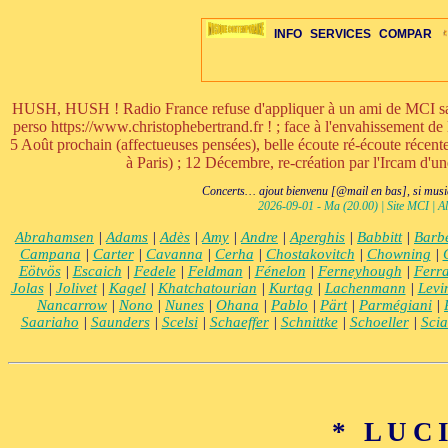
INFO
SERVICES
COMPAR
HUSH, HUSH ! Radio France refuse d'appliquer à un ami de MCI sa ri
perso https://www.christophebertrand.fr ! ; face à l'envahissement de 
5 Août prochain (affectueuses pensées), belle écoute ré-écoute réce
à Paris) ; 12 Décembre, re-création par l'Ircam d'u
ÉDITORIAUX
MAJ-LISTE
SÉLECTION
SÉLECTION
20ÈME PARAL
ARCH-CONCERTS
GUIDE-EXPRESS
COMPOS-INTRO
ACTUS-CONCERTS
1001 CD
TOP-REC
PIANO-CONC
COMPO-IN
ŒUVRES
LIENS
HISTO
BON
R
Concerts… ajout bienvenu [@mail en bas], si musiq
2026-09-01 - Ma (20.00) | Site MCI | Al
Abrahamsen
|
Adams
|
Adès
|
Amy
|
Andre
|
Aperghis
|
Babbitt
|
Barb
Campana
|
Carter
|
Cavanna
|
Cerha
|
Chostakovitch
|
Chowning
|
Eötvös
|
Escaich
|
Fedele
|
Feldman
|
Fénelon
|
Ferneyhough
|
Ferra
Jolas
|
Jolivet
|
Kagel
|
Khatchatourian
|
Kurtag
|
Lachenmann
|
Levi
Nancarrow
|
Nono
|
Nunes
|
Ohana
|
Pablo
|
Pärt
|
Parmégiani
|
Saariaho
|
Saunders
|
Scelsi
|
Schaeffer
|
Schnittke
|
Schoeller
|
Scia
* LUCI