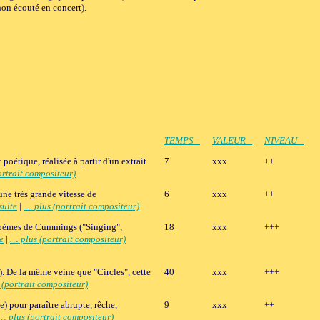
non écouté en concert).
TEMPS
VALEUR
NIVEAU
oétique, réalisée à partir d'un extrait
7
xxx
++
rtrait compositeur)
une très grande vitesse de
6
xxx
++
suite
|
… plus (portrait compositeur)
3 poèmes de Cummings ("Singing",
18
xxx
+++
e
|
… plus (portrait compositeur)
). De la même veine que "Circles", cette
40
xxx
+++
 (portrait compositeur)
) pour paraître abrupte, rêche,
9
xxx
++
… plus (portrait compositeur)