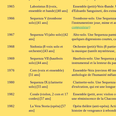
1965
Laborintus II (voix,
Ensemble (petit)-Voix-Bande. Un
ensemble et bande) [40 ans]
d'Edoardo Sanguineti, des extra
1966
Sequenza V (trombone
Trombone-solo. Une Sequenza p
solo) [41 ans]
l'instrumentiste joue, mime et
compositeur)
1967
Sequenza VI (alto solo) [42
Alto-solo. Une Sequenza parmi 
ans]
quelques digressions courtes, c
1968
Sinfonia (8 voix solo et
Orchestre (petit)-Voix (8 parti
orchestre) [43 ans]
la musique (tantôt mystérieuse, 
1969
Sequenza VII (hautbois
Hautbois-solo. Une Sequenza pa
solo) [44 ans]
instrumental et la lenteur du pa
1976
Coro (voix et ensemble)
Ensemble-Voix (environ 40 inst
[51 ans]
anthologie de l'humanité mêlant
1980
Sequenza IX (clarinette
Clarinette-solo. Une Sequenza 
solo) [55 ans]
d'exécution, qui est une longue
1982
Corale (violon, 2 cors et 17
Ensemble (petit, avec violon c
cordes) [57 ans]
une réminiscence de la Chaconn
1982
La Vera Storia (opéra) [57
Opéra théâtre (anti-opéra). Acti
ans]
histoire de vengeance à rebond