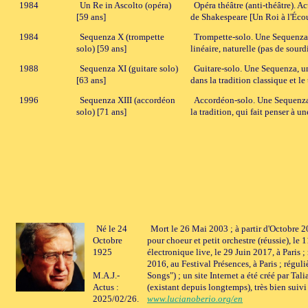
1984
Un Re in Ascolto (opéra)
Opéra théâtre (anti-théâtre). A
[59 ans]
de Shakespeare [Un Roi à l'Écout
1984
Sequenza X (trompette
Trompette-solo. Une Sequenza p
solo) [59 ans]
linéaire, naturelle (pas de sou
1988
Sequenza XI (guitare solo)
Guitare-solo. Une Sequenza, un
[63 ans]
dans la tradition classique et 
1996
Sequenza XIII (accordéon
Accordéon-solo. Une Sequenza p
solo) [71 ans]
la tradition, qui fait penser à
Né le 24
Mort le 26 Mai 2003 ; à partir d'Octobre 20
Octobre
pour choeur et petit orchestre (réussie), le
1925
électronique live, le 29 Juin 2017, à Paris
2016, au Festival Présences, à Paris ; régul
M.A.J.-
Songs") ; un site Internet a été créé par Tal
Actus :
(existant depuis longtemps), très bien suivi
2025/02/26.
www.lucianoberio.org/en