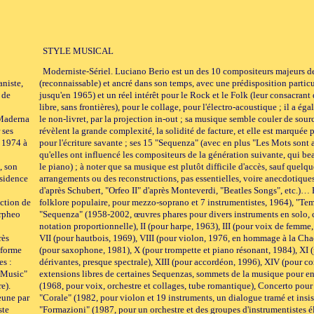
STYLE MUSICAL
Moderniste-Sériel. Luciano Berio est un des 10 compositeurs majeurs d
aniste,
(reconnaissable) et ancré dans son temps, avec une prédisposition parti
 de
jusqu'en 1965) et un réel intérêt pour le Rock et le Folk (leur consacrant
libre, sans frontières), pour le collage, pour l'électro-acoustique ; il a
 Maderna
le non-livret, par la projection in-out ; sa musique semble couler de source
 ses
révèlent la grande complexité, la solidité de facture, et elle est marquée 
e 1974 à
pour l'écriture savante ; ses 15 "Sequenza" (avec en plus "Les Mots sont a
qu'elles ont influencé les compositeurs de la génération suivante, qui b
, son
le piano) ; à noter que sa musique est plutôt difficile d'accès, sauf quelq
ésidence
arrangements ou des reconstructions, pas essentielles, voire anecdotiques
d'après Schubert, "Orfeo II" d'après Monteverdi, "Beatles Songs", etc.)…
uction de
folklore populaire, pour mezzo-soprano et 7 instrumentistes, 1964), "Tem
Orpheo
"Sequenza" (1958-2002, œuvres phares pour divers instruments en solo, c
notation proportionnelle), II (pour harpe, 1963), III (pour voix de femme
rès
VII (pour hautbois, 1969), VIII (pour violon, 1976, en hommage à la Chac
iforme
(pour saxophone, 1981), X (pour trompette et piano résonant, 1984), XI (
es :
dérivantes, presque spectrale), XIII (pour accordéon, 1996), XIV (pour c
r Music"
extensions libres de certaines Sequenzas, sommets de la musique pour ens
e).
(1968, pour voix, orchestre et collages, tube romantique), Concerto pour
jeune par
"Corale" (1982, pour violon et 19 instruments, un dialogue tramé et insist
ste
"Formazioni" (1987, pour un orchestre et des groupes d'instrumentistes él