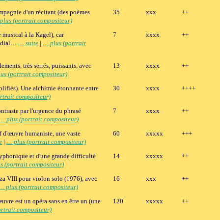
compagnie d'un récitant (des poèmes
35
xxx
++
plus (portrait compositeur)
musical à la Kagel), car
7
xxxx
++
n dial…
… suite
|
… plus (portrait
ments, très serrés, puissants, avec
13
xxxx
++
us (portrait compositeur)
plifiés). Une alchimie étonnante entre
30
xxxx
++++
rtrait compositeur)
ntraste par l'urgence du phrasé
7
xxxx
++
… plus (portrait compositeur)
ef d'œuvre humaniste, une vaste
60
xxxxx
+++
e
|
… plus (portrait compositeur)
lyphonique et d'une grande difficulté
14
xxxxx
++
s (portrait compositeur)
za VIII pour violon solo (1976), avec
16
xxx
++
… plus (portrait compositeur)
'œuvre est un opéra sans en être un (une
120
xxxxx
++
rtrait compositeur)