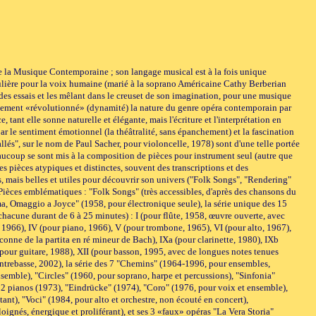
e la Musique Contemporaine ; son langage musical est à la fois unique
culière pour la voix humaine (marié à la soprano Américaine Cathy Berberian
 des essais et les mêlant dans le creuset de son imagination, pour une musique
 également «révolutionné» (dynamité) la nature du genre opéra contemporain par
, tant elle sonne naturelle et élégante, mais l'écriture et l'interprétation en
par le sentiment émotionnel (la théâtralité, sans épanchement) et la fascination
llés", sur le nom de Paul Sacher, pour violoncelle, 1978) sont d'une telle portée
eaucoup se sont mis à la composition de pièces pour instrument seul (autre que
ues pièces atypiques et distinctes, souvent des transcriptions et des
, mais belles et utiles pour découvrir son univers ("Folk Songs", "Rendering"
 Pièces emblématiques : "Folk Songs" (très accessibles, d'après des chansons du
a, Omaggio a Joyce" (1958, pour électronique seule), la série unique des 15
hacune durant de 6 à 25 minutes) : I (pour flûte, 1958, œuvre ouverte, avec
, 1966), IV (pour piano, 1966), V (pour trombone, 1965), VI (pour alto, 1967),
onne de la partita en ré mineur de Bach), IXa (pour clarinette, 1980), IXb
pour guitare, 1988), XII (pour basson, 1995, avec de longues notes tenues
ontrebasse, 2002), la série des 7 "Chemins" (1964-1996, pour ensembles,
emble), "Circles" (1960, pour soprano, harpe et percussions), "Sinfonia"
 2 pianos (1973), "Eindrücke" (1974), "Coro" (1976, pour voix et ensemble),
ant), "Voci" (1984, pour alto et orchestre, non écouté en concert),
oignés, énergique et proliférant), et ses 3 «faux» opéras "La Vera Storia"