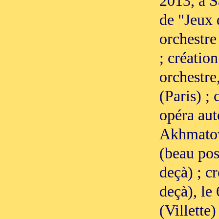
2013, à S
de "Jeux 
orchestre
; créatio
orchestre
(Paris) ;
opéra aut
Akhmatova
(beau pos
deçà) ; c
deçà), le
(Villette