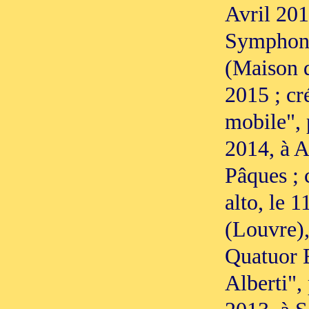
Avril 201
Symphonie
(Maison d
2015 ; cr
mobile", 
2014, à A
Pâques ; 
alto, le 
(Louvre),
Quatuor E
Alberti",