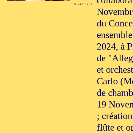
collabora
2024/11/17.
Novembre
du Conce
ensemble 
2024, à P
de "Alleg
et orches
Carlo (Mo
de chambr
19 Novem
; créatio
flûte et 