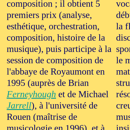
composition ; il obtient 5
voc
premiers prix (analyse,
déb
esthétique, orchestration,
la f
composition, histoire de la
disc
musique), puis participe à la
spon
session de composition de
le 
l'abbaye de Royaumont en
mat
1995 (auprès de Brian
str
Ferneyhough
et de Michael
rés
Jarrell
), à l'université de
cre
Rouen (maîtrise de
mus
musicologie en 1996), et à
ins