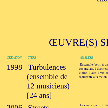
ŒUVRE(S) S
CRÉATION
TITRE
ANALYSE
1998
Turbulences
Ensemble (petit, jouan
cor anglais, 1 clarinet
violon, 1 alto, 1 violo
(ensemble de
séduisante aux méla
12 musiciens)
[24 ans]
2006
Streets
Ensemble (petit, 1 flût