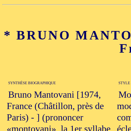
* BRUNO MANTOVA
F
SYNTHÈSE BIOGRAPHIQUE
STYLE
Bruno Mantovani [1974,
Mod
France (Châtillon, près de
mod
Paris) - ] (prononcer
com
«montovani», la 1er syllabe
écl