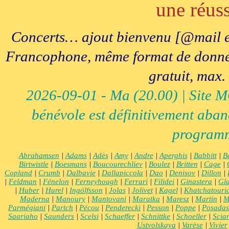
une réuss
Concerts… ajout bienvenu [@mail e
Francophone, même format de données, 
gratuit, max.
2026-09-01 - Ma (20.00) | Site MCI
bénévole est définitivement aban
programm
Abrahamsen
|
Adams
|
Adès
|
Amy
|
Andre
|
Aperghis
|
Babbitt
|
B
Birtwistle
|
Boesmans
|
Boucourechliev
|
Boulez
|
Britten
|
Cage
|
Copland
|
Crumb
|
Dalbavie
|
Dallapiccola
|
Dao
|
Denisov
|
Dillon
|
|
Feldman
|
Fénelon
|
Ferneyhough
|
Ferrari
|
Filidei
|
Ginastera
|
Gla
|
Huber
|
Hurel
|
Ingólfsson
|
Jolas
|
Jolivet
|
Kagel
|
Khatchatouri
Maderna
|
Manoury
|
Mantovani
|
Maratka
|
Maresz
|
Martin
|
M
Parmégiani
|
Partch
|
Pécou
|
Penderecki
|
Pesson
|
Poppe
|
Posadas
Saariaho
|
Saunders
|
Scelsi
|
Schaeffer
|
Schnittke
|
Schoeller
|
Scia
Ustvolskaya
|
Varèse
|
Vivier