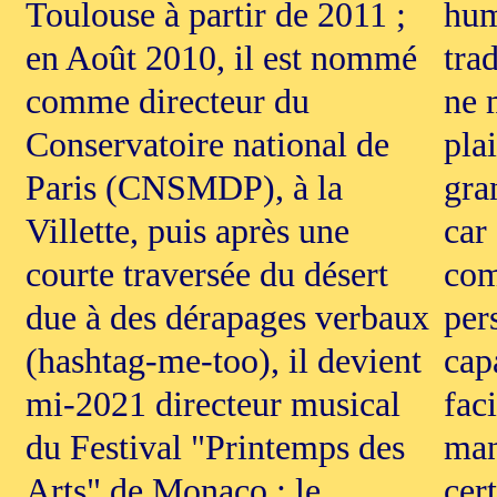
Toulouse à partir de 2011 ;
hum
en Août 2010, il est nommé
tra
comme directeur du
ne 
Conservatoire national de
plai
Paris (CNSMDP), à la
gra
Villette, puis après une
car
courte traversée du désert
com
due à des dérapages verbaux
per
(hashtag-me-too), il devient
cap
mi-2021 directeur musical
fac
du Festival "Printemps des
man
Arts" de Monaco ; le
cer