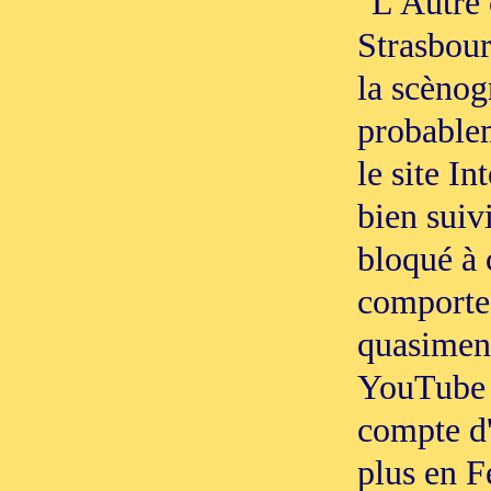
"L'Autre 
Strasbour
la scènog
probablem
le site In
bien suiv
bloqué à 
comporte 
quasiment
YouTube 
compte d
plus en F