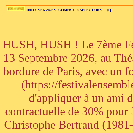
INFO
SERVICES
COMPAR
SÉLECTIONS
| ⊕ |
HUSH, HUSH ! Le 7ème Fest
ÉDITORIAUX
MAJ-LISTE
SÉLECTION
SÉLECTION
20ÈME PARAL
ARCH-CONCERTS
GUIDE-EXPRESS
COMPOS-INTRO
ACTUS-CONCERTS
1001 CD
TOP-REC
PIANO-CONC
COMPO-INDIV
ŒUVRES
LIENS
HISTOIRE
BONUS-ROMANS
RADIOS
BIOGRAPHIES
VIOLON-C
PAYS
ŒUVRES-INDIV
VIDÉOS
STYLES-ÉCOLES
ALTO-C
BONUS-FILMS
PERSPECTIVE
PLAN
GRAND-INSTR
CELLO-C
FAQS
LIED
B
13 Septembre 2026, au Théâ
bordure de Paris, avec un f
(https://festivalensemb
d'appliquer à un ami 
contractuelle de 30% pour 3
Christophe Bertrand (1981–