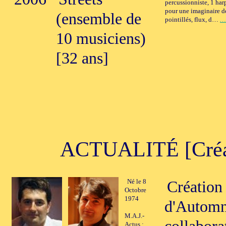
percussionniste, 1 harp
pour une imaginaire de
(ensemble de
pointillés, flux, d…
… 
10 musiciens)
[32 ans]
ACTUALITÉ [Créati
Né le 8
Création
Octobre
1974
d'Automne
M.A.J.-
Actus :