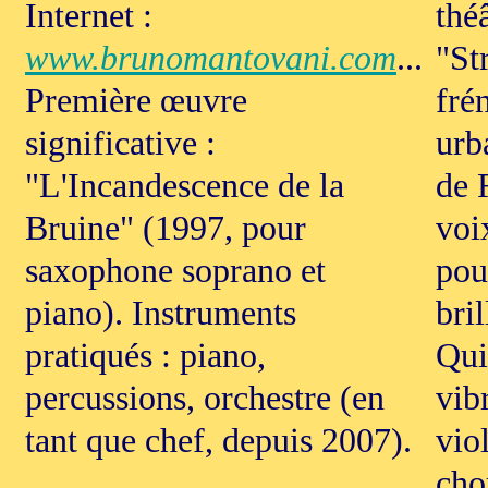
Internet :
thé
www.brunomantovani.com
...
"St
Première œuvre
fré
significative :
urb
"L'Incandescence de la
de 
Bruine" (1997, pour
voi
saxophone soprano et
pou
piano). Instruments
bri
pratiqués : piano,
Qui
percussions, orchestre (en
vib
tant que chef, depuis 2007).
vio
cho