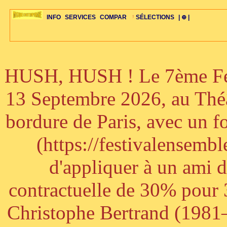
INFO
SERVICES
COMPAR
SÉLECTIONS
| ⊕ |
HUSH, HUSH ! Le 7ème Fest
ÉDITORIAUX
MAJ-LISTE
SÉLECTION
SÉLECTION
20ÈME PARAL
ARCH-CONCERTS
GUIDE-EXPRESS
COMPOS-INTRO
ACTUS-CONCERTS
1001 CD
TOP-REC
PIANO-CONC
COMPO-INDIV
ŒUVRES
LIENS
HISTOIRE
BONUS-ROMANS
RADIOS
BIOGRAPHIES
VIOLON-C
PAYS
ŒUVRES-INDIV
VIDÉOS
STYLES-ÉCOLES
ALTO-C
BONUS-FILMS
PERSPECTIVE
PLAN
GRAND-INSTR
CELLO-C
FAQS
LIED
B
13 Septembre 2026, au Théâ
bordure de Paris, avec un f
(https://festivalensemb
d'appliquer à un ami 
contractuelle de 30% pour 3
Christophe Bertrand (1981–