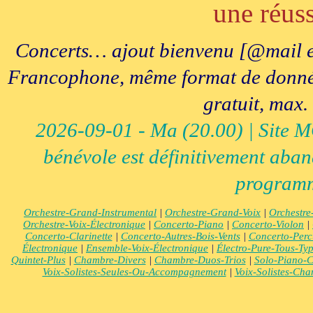
une réuss
Concerts… ajout bienvenu [@mail e
Francophone, même format de données, 
gratuit, max.
2026-09-01 - Ma (20.00) | Site MCI
bénévole est définitivement aban
programm
Orchestre-Grand-Instrumental
|
Orchestre-Grand-Voix
|
Orchestre
Orchestre-Voix-Électronique
|
Concerto-Piano
|
Concerto-Violon
|
Concerto-Clarinette
|
Concerto-Autres-Bois-Vents
|
Concerto-Perc
Électronique
|
Ensemble-Voix-Électronique
|
Électro-Pure-Tous-Ty
Quintet-Plus
|
Chambre-Divers
|
Chambre-Duos-Trios
|
Solo-Piano-C
Voix-Solistes-Seules-Ou-Accompagnement
|
Voix-Solistes-Ch