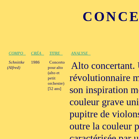
CONCE
COMPO
CRÉA
TITRE
ANALYSE
Schnittke
1986
Concerto
Alto concertant
(Alfred)
pour alto
(alto et
révolutionnaire m
petit
orchestre)
son inspiration m
[52 ans]
couleur grave uni
pupitre de violons
outre la couleur p
caractérisée par 