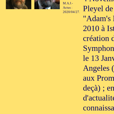
M.A.J.-
Pleyel de
Actus :
2020/04/27.
"Adam's 
2010 à Is
création 
Symphoni
le 13 Jan
Angeles (
aux Prom
deçà) ; e
d'actualit
connaissa