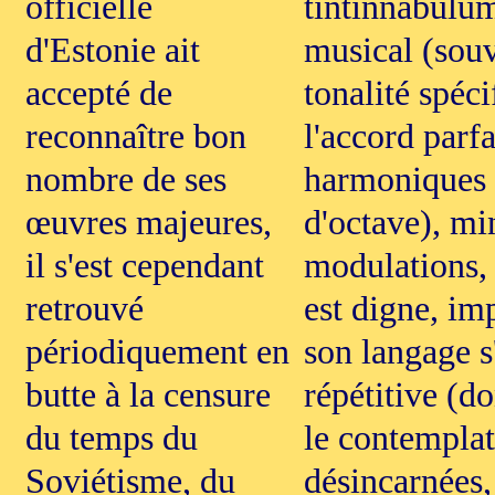
officielle
tintinnabulum
d'Estonie ait
musical (souv
accepté de
tonalité spéci
reconnaître bon
l'accord parf
nombre de ses
harmoniques g
œuvres majeures,
d'octave), mi
il s'est cependant
modulations, 
retrouvé
est digne, imp
périodiquement en
son langage s
butte à la censure
répétitive (d
du temps du
le contemplati
Soviétisme, du
désincarnées,