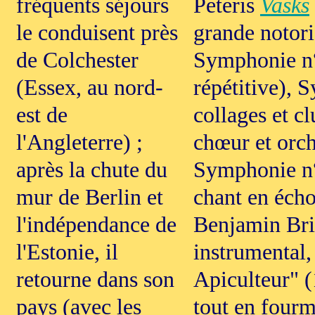
fréquents séjours
Peteris
Vasks
le conduisent près
grande notor
de Colchester
Symphonie n°
(Essex, au nord-
répétitive), 
est de
collages et c
l'Angleterre) ;
chœur et orch
après la chute du
Symphonie n°
mur de Berlin et
chant en éch
l'indépendance de
Benjamin Brit
l'Estonie, il
instrumental, 
retourne dans son
Apiculteur" (
pays (avec les
tout en fourm