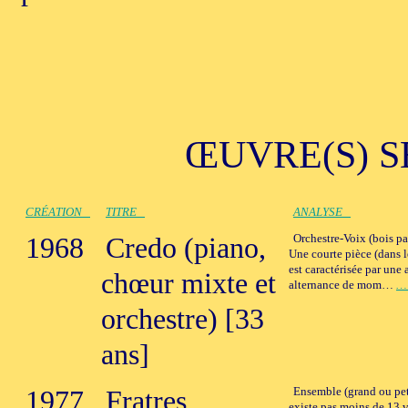
ŒUVRE(S) S
CRÉATION
TITRE
ANALYSE
1968
Credo (piano,
Orchestre-Voix (bois pa
Une courte pièce (dans l
est caractérisée par une
chœur mixte et
alternance de mom…
… 
orchestre) [33
ans]
1977
Fratres
Ensemble (grand ou peti
existe pas moins de 13 ve