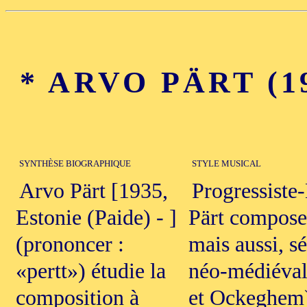
* ARVO PÄRT (193
SYNTHÈSE BIOGRAPHIQUE
STYLE MUSICAL
Arvo Pärt [1935,
Progressiste-
Estonie (Paide) - ]
Pärt compose 
(prononcer :
mais aussi, s
«pertt») étudie la
néo-médiéval
composition à
et Ockeghem),