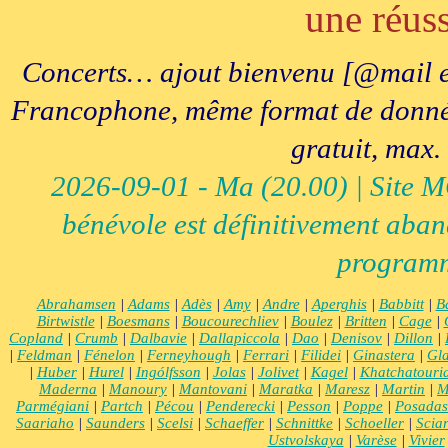
une réuss
Concerts… ajout bienvenu [@mail e
Francophone, même format de données, 
gratuit, max.
2026-09-01 - Ma (20.00) | Site MCI
bénévole est définitivement aban
programm
Abrahamsen
|
Adams
|
Adès
|
Amy
|
Andre
|
Aperghis
|
Babbitt
|
B
Birtwistle
|
Boesmans
|
Boucourechliev
|
Boulez
|
Britten
|
Cage
|
Copland
|
Crumb
|
Dalbavie
|
Dallapiccola
|
Dao
|
Denisov
|
Dillon
|
|
Feldman
|
Fénelon
|
Ferneyhough
|
Ferrari
|
Filidei
|
Ginastera
|
Gla
|
Huber
|
Hurel
|
Ingólfsson
|
Jolas
|
Jolivet
|
Kagel
|
Khatchatouri
Maderna
|
Manoury
|
Mantovani
|
Maratka
|
Maresz
|
Martin
|
M
Parmégiani
|
Partch
|
Pécou
|
Penderecki
|
Pesson
|
Poppe
|
Posadas
Saariaho
|
Saunders
|
Scelsi
|
Schaeffer
|
Schnittke
|
Schoeller
|
Scia
Ustvolskaya
|
Varèse
|
Vivier