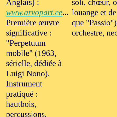
Anglais) :
soli, chœur, 
www.arvopart.ee
...
louange et de
Première œuvre
que "Passio")
significative :
orchestre, ne
"Perpetuum
mobile" (1963,
sérielle, dédiée à
Luigi Nono).
Instrument
pratiqué :
hautbois,
percussions.