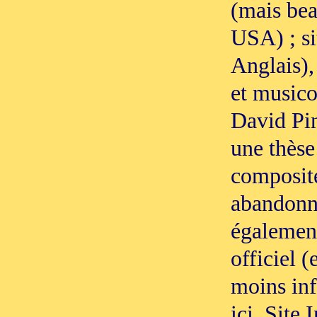
(mais be
USA) ; si
Anglais),
et music
David Pin
une thèse
composit
abandonn
également
officiel 
moins inf
ici. Site 