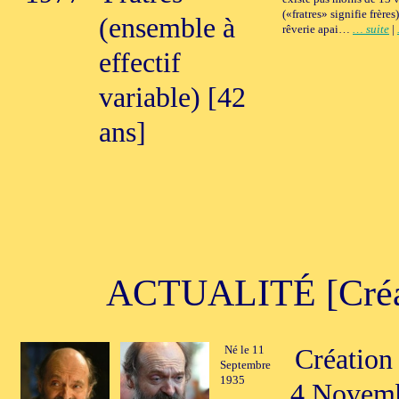
(«fratres» signifie frère
(ensemble à
rêverie apai…
… suite
|
effectif
variable) [42
ans]
ACTUALITÉ [Créati
Né le 11
Création 
Septembre
1935
4 Novemb