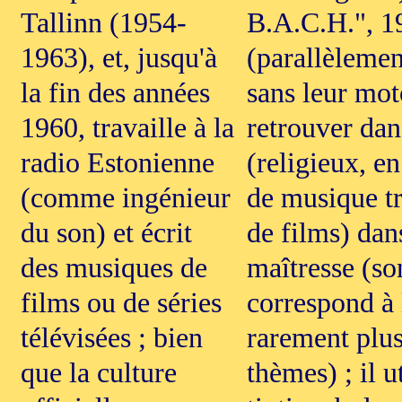
Tallinn (1954-
B.A.C.H.", 19
1963), et, jusqu'à
(parallèleme
la fin des années
sans leur mot
1960, travaille à la
retrouver da
radio Estonienne
(religieux, en
(comme ingénieur
de musique tr
du son) et écrit
de films) dan
des musiques de
maîtresse (s
films ou de séries
correspond à 
télévisées ; bien
rarement plus 
que la culture
thèmes) ; il u