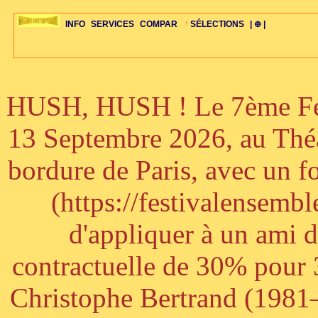
INFO
SERVICES
COMPAR
SÉLECTIONS
| ⊕ |
HUSH, HUSH ! Le 7ème Fest
ÉDITORIAUX
MAJ-LISTE
SÉLECTION
SÉLECTION
20ÈME PARAL
ARCH-CONCERTS
GUIDE-EXPRESS
COMPOS-INTRO
ACTUS-CONCERTS
1001 CD
TOP-REC
PIANO-CONC
COMPO-INDIV
ŒUVRES
LIENS
HISTOIRE
BONUS-ROMANS
RADIOS
BIOGRAPHIES
VIOLON-C
PAYS
ŒUVRES-INDIV
VIDÉOS
STYLES-ÉCOLES
ALTO-C
BONUS-FILMS
PERSPECTIVE
PLAN
GRAND-INSTR
CELLO-C
FAQS
LIED
B
13 Septembre 2026, au Théâ
bordure de Paris, avec un f
(https://festivalensemb
d'appliquer à un ami 
contractuelle de 30% pour 3
Christophe Bertrand (1981–