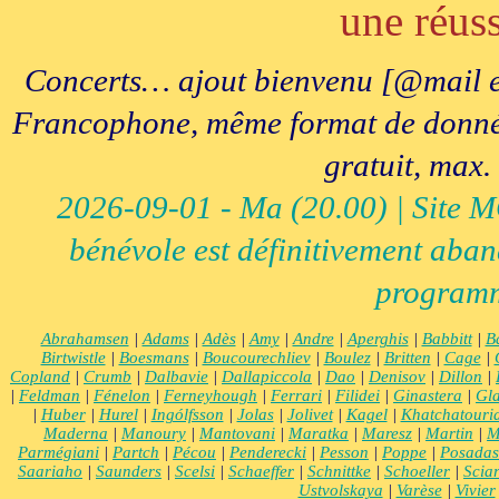
une réuss
Concerts… ajout bienvenu [@mail e
Francophone, même format de données, 
gratuit, max.
2026-09-01 - Ma (20.00) | Site MCI
bénévole est définitivement aban
programm
Abrahamsen
|
Adams
|
Adès
|
Amy
|
Andre
|
Aperghis
|
Babbitt
|
B
Birtwistle
|
Boesmans
|
Boucourechliev
|
Boulez
|
Britten
|
Cage
|
Copland
|
Crumb
|
Dalbavie
|
Dallapiccola
|
Dao
|
Denisov
|
Dillon
|
|
Feldman
|
Fénelon
|
Ferneyhough
|
Ferrari
|
Filidei
|
Ginastera
|
Gla
|
Huber
|
Hurel
|
Ingólfsson
|
Jolas
|
Jolivet
|
Kagel
|
Khatchatouri
Maderna
|
Manoury
|
Mantovani
|
Maratka
|
Maresz
|
Martin
|
M
Parmégiani
|
Partch
|
Pécou
|
Penderecki
|
Pesson
|
Poppe
|
Posadas
Saariaho
|
Saunders
|
Scelsi
|
Schaeffer
|
Schnittke
|
Schoeller
|
Scia
Ustvolskaya
|
Varèse
|
Vivier