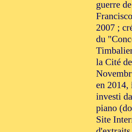
guerre de
Francisco
2007 ; cr
du "Conc
Timbalier
la Cité d
Novembre
en 2014, 
investi d
piano (do
Site Inte
d'extrait