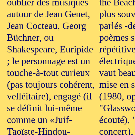
oublier des musiques
the Beach
autour de Jean Genet,
plus souv
Jean Cocteau, Georg
parlés -d
Büchner, ou
poèmes s
Shakespeare, Euripide
répétitiv
; le personnage est un
électriqu
touche-à-tout curieux
vaut beau
(pas toujours cohérent,
mise en 
velléitaire), engagé (il
(1980, op
se définit lui-même
"Glasswo
comme un «Juif-
écouté),
Taoïste-Hindou-
concert),