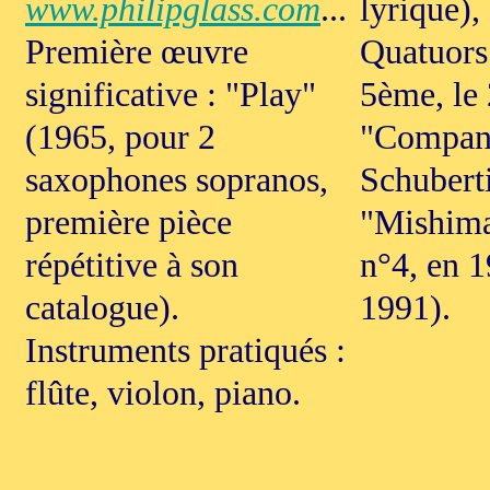
www.philipglass.com
...
lyrique),
Première œuvre
Quatuors
significative : "Play"
5ème, le 
(1965, pour 2
"Company
saxophones sopranos,
Schuberti
première pièce
"Mishima
répétitive à son
n°4, en 1
catalogue).
1991).
Instruments pratiqués :
flûte, violon, piano.