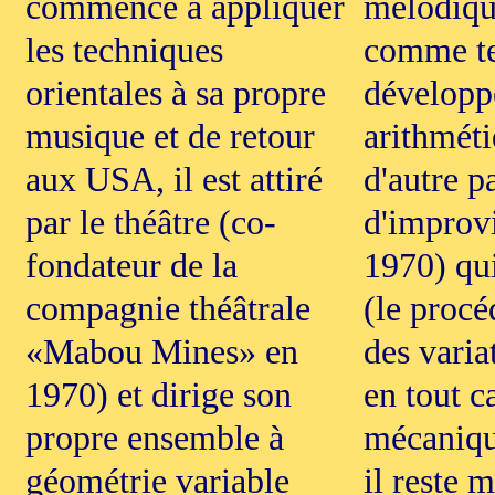
commence à appliquer
mélodiqu
les techniques
comme tel
orientales à sa propre
développ
musique et de retour
arithméti
aux USA, il est attiré
d'autre pa
par le théâtre (co-
d'improvi
fondateur de la
1970) qui
compagnie théâtrale
(le procé
«Mabou Mines» en
des varia
1970) et dirige son
en tout c
propre ensemble à
mécanique
géométrie variable
il reste 