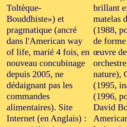
Toltèque-
brillant 
Bouddhiste») et
matelas 
pragmatique (ancré
(1988, po
dans l'American way
de forme 
of life, marié 4 fois, en
œuvre de
nouveau concubinage
orchestr
depuis 2005, ne
nature),
dédaignant pas les
(1995, i
commandes
(1996, po
alimentaires). Site
David Bo
Internet (en Anglais) :
American