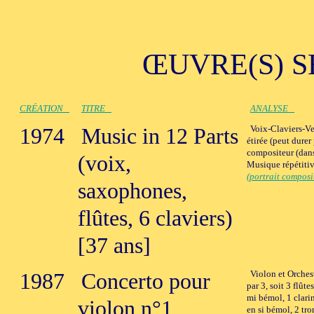
ŒUVRE(S) S
CRÉATION
TITRE
ANALYSE
1974
Music in 12 Parts
Voix-Claviers-Ve
étirée (peut dure
compositeur (dans
(voix,
Musique répétitiv
(portrait composi
saxophones,
flûtes, 6 claviers)
[37 ans]
1987
Concerto pour
Violon et Orchest
par 3, soit 3 flûte
mi bémol, 1 clarin
violon n°1
en si bémol, 2 t