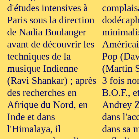
d'études intensives à
complaisa
Paris sous la direction
dodécapho
de Nadia Boulanger
minimali
avant de découvrir les
América
techniques de la
Pop (Dav
musique Indienne
(Martin 
(Ravi Shankar) ; après
3 fois n
des recherches en
B.O.F., e
Afrique du Nord, en
Andrey Zv
Inde et dans
dans l'ac
l'Himalaya, il
dans sa m