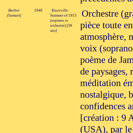
Barber
1948
Knoxville :
Orchestre (g
(Samuel)
Summer of 1915
(soprano et
pièce toute en
orchestre) [38
ans]
atmosphère, m
voix (soprano)
poème de Jame
de paysages, 
méditation ém
nostalgique, 
confidences a
[création : 9 
(USA), par l