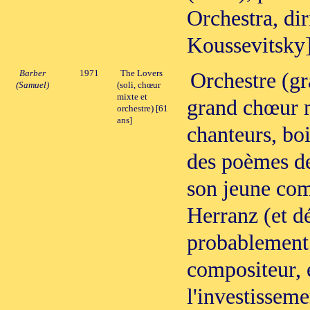
Orchestra, di
Koussevitsky
Barber
1971
The Lovers
Orchestre (gr
(Samuel)
(soli, chœur
mixte et
grand chœur m
orchestre) [61
ans]
chanteurs, boi
des poèmes de
son jeune com
Herranz (et dé
probablement 
compositeur, 
l'investisseme