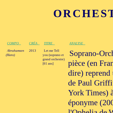
ORCHEST
COMPO
CRÉA
TITRE
ANALYSE
Abrahamsen
2013
Let me Tell
Soprano-Orche
(Hans)
you (soprano et
grand orchestre)
pièce (en Fra
[61 ans]
dire) repren
de Paul Griff
York Times) à
éponyme (200
l'Ophelia de 