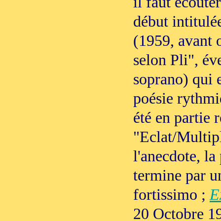
il faut écoute
début intitul
(1959, avant o
selon Pli", é
soprano) qui e
poésie rythmiq
été en partie 
"Eclat/Multipl
l'anecdote, la 
termine par u
fortissimo ;
E
20 Octobre 19