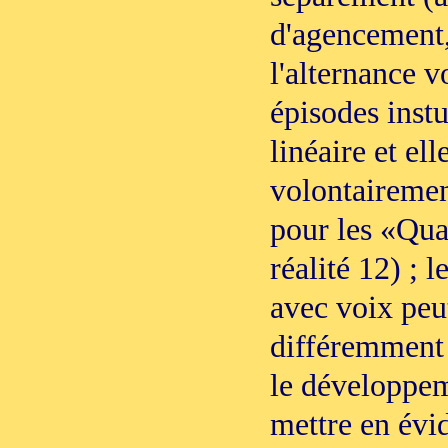
d'agencement,
l'alternance 
épisodes inst
linéaire et el
volontairemen
pour les «Qua
réalité 12) ; l
avec voix peut
différemment 
le développem
mettre en évid