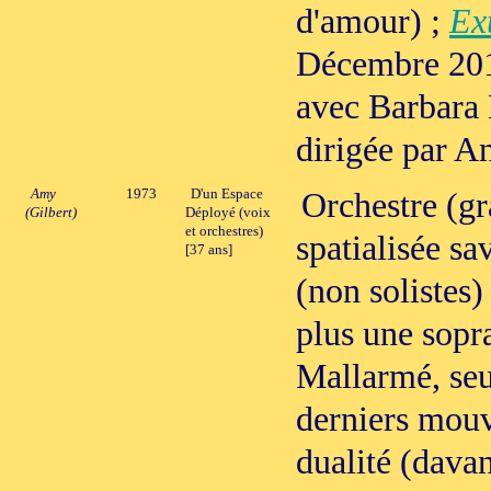
d'amour) ;
Ex
Décembre 201
avec Barbara
dirigée par A
Amy
1973
D'un Espace
Orchestre (g
(Gilbert)
Déployé (voix
et orchestres)
spatialisée sa
[37 ans]
(non solistes)
plus une sopr
Mallarmé, seu
derniers mouv
dualité (davan