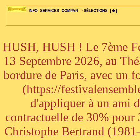
INFO
SERVICES
COMPAR
SÉLECTIONS
| ⊕ |
HUSH, HUSH ! Le 7ème Fest
ÉDITORIAUX
MAJ-LISTE
SÉLECTION
SÉLECTION
20ÈME PARAL
ARCH-CONCERTS
GUIDE-EXPRESS
COMPOS-INTRO
ACTUS-CONCERTS
1001 CD
TOP-REC
PIANO-CONC
COMPO-INDIV
ŒUVRES
LIENS
HISTOIRE
BONUS-ROMANS
RADIOS
BIOGRAPHIES
VIOLON-C
PAYS
ŒUVRES-INDIV
VIDÉOS
STYLES-ÉCOLES
ALTO-C
BONUS-FILMS
PERSPECTIVE
PLAN
GRAND-INSTR
CELLO-C
FAQS
LIED
B
13 Septembre 2026, au Théâ
bordure de Paris, avec un f
(https://festivalensemb
d'appliquer à un ami 
contractuelle de 30% pour 3
Christophe Bertrand (1981–