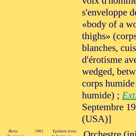
voix d'homme
s'enveloppe d
«body of a wo
thighs» (corp
blanches, cui
d'érotisme av
wedged, betw
corps humide 
humide) ;
Ext
Septembre 197
(USA)]
Berio
1961
Epifanie (voix
Orchestre (ini