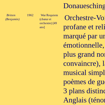
Donauesching
Britten
1962
War Requiem
Orchestre-Voi
(Benjamin)
(chœur et
orchestre) [49
profane et re
ans]
marqué par un
émotionnelle, 
plus grand no
convaincre), l
musical simpl
poèmes de gue
3 plans distinc
Anglais (téno