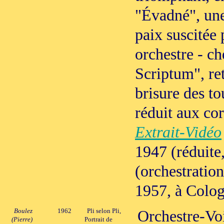
"Évadné", une
paix suscitée
orchestre - ch
Scriptum", ret
brisure des to
réduit aux cor
Extrait-Vidéo
1947 (réduite,
(orchestratio
1957, à Colo
Boulez
1962
Pli selon Pli,
Orchestre-Vo
(Pierre)
Portrait de