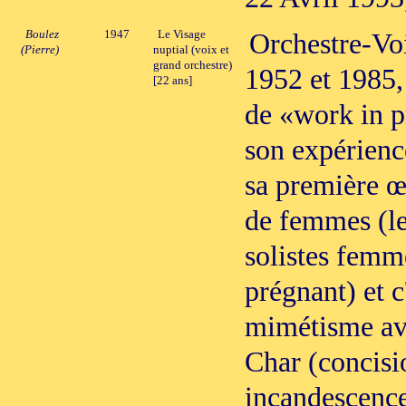
Boulez
1947
Le Visage
Orchestre-Vo
(Pierre)
nuptial (voix et
grand orchestre)
1952 et 1985,
[22 ans]
de «work in p
son expérience
sa première œ
de femmes (le
solistes femme
prégnant) et c
mimétisme av
Char (concisi
incandescence