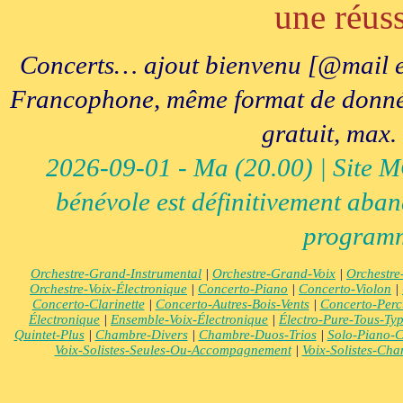
une réuss
Concerts… ajout bienvenu [@mail e
Francophone, même format de données, 
gratuit, max.
2026-09-01 - Ma (20.00) | Site MCI
bénévole est définitivement aban
programm
Orchestre-Grand-Instrumental
|
Orchestre-Grand-Voix
|
Orchestre
Orchestre-Voix-Électronique
|
Concerto-Piano
|
Concerto-Violon
|
Concerto-Clarinette
|
Concerto-Autres-Bois-Vents
|
Concerto-Perc
Électronique
|
Ensemble-Voix-Électronique
|
Électro-Pure-Tous-Ty
Quintet-Plus
|
Chambre-Divers
|
Chambre-Duos-Trios
|
Solo-Piano-C
Voix-Solistes-Seules-Ou-Accompagnement
|
Voix-Solistes-Ch