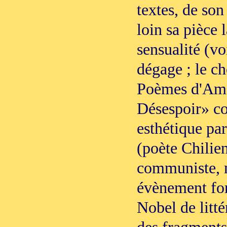
textes, de son
loin sa pièce 
sensualité (vo
dégage ; le ch
Poèmes d'Amo
Désespoir» co
esthétique pa
(poète Chilien
communiste, m
évènement fort
Nobel de litté
des fragments