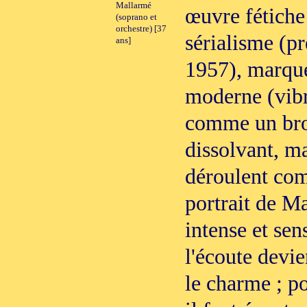
Mallarmé
œuvre fétiche
(soprano et
orchestre) [37
sérialisme (p
ans]
1957), marqué
moderne (vib
comme un brou
dissolvant, ma
déroulent com
portrait de M
intense et sen
l'écoute devi
le charme ; p