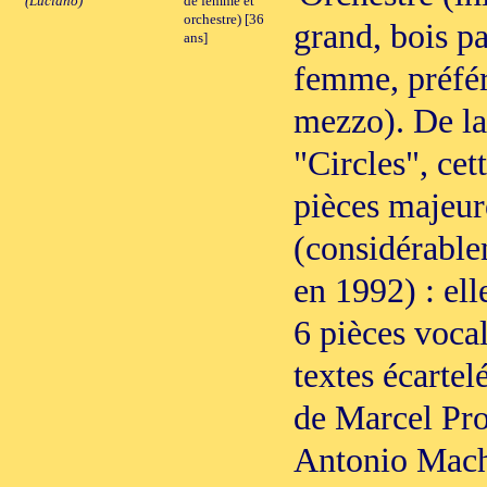
(Luciano)
de femme et
orchestre) [36
grand, bois p
ans]
femme, préfér
mezzo). De l
"Circles", cet
pièces majeur
(considérable
en 1992) : ell
6 pièces voca
textes écartel
de Marcel Pro
Antonio Mach