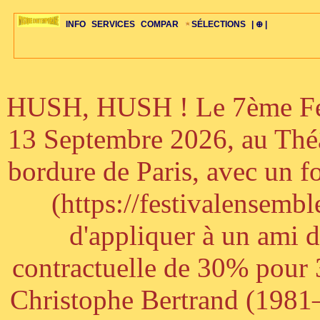
INFO
SERVICES
COMPAR
SÉLECTIONS
| ⊕ |
HUSH, HUSH ! Le 7ème Fest
ÉDITORIAUX
MAJ-LISTE
SÉLECTION
SÉLECTION
20ÈME PARAL
ARCH-CONCERTS
GUIDE-EXPRESS
COMPOS-INTRO
ACTUS-CONCERTS
1001 CD
TOP-REC
PIANO-CONC
COMPO-INDIV
ŒUVRES
LIENS
HISTOIRE
BONUS-ROMANS
RADIOS
BIOGRAPHIES
VIOLON-C
PAYS
ŒUVRES-INDIV
VIDÉOS
STYLES-ÉCOLES
ALTO-C
BONUS-FILMS
PERSPECTIVE
PLAN
GRAND-INSTR
CELLO-C
FAQS
LIED
B
13 Septembre 2026, au Théâ
bordure de Paris, avec un f
(https://festivalensemb
d'appliquer à un ami 
contractuelle de 30% pour 3
Christophe Bertrand (1981–