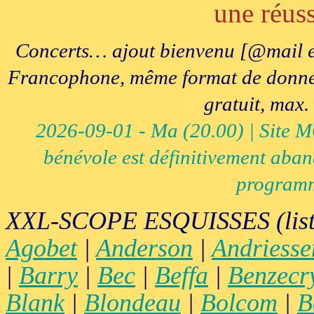
une réuss
Concerts… ajout bienvenu [@mail e
Francophone, même format de données, 
gratuit, max.
2026-09-01 - Ma (20.00) | Site MCI
bénévole est définitivement aban
programm
XXL-SCOPE ESQUISSES (list
Agobet
|
Anderson
|
Andriesse
|
Barry
|
Bec
|
Beffa
|
Benzecr
Blank
|
Blondeau
|
Bolcom
|
B