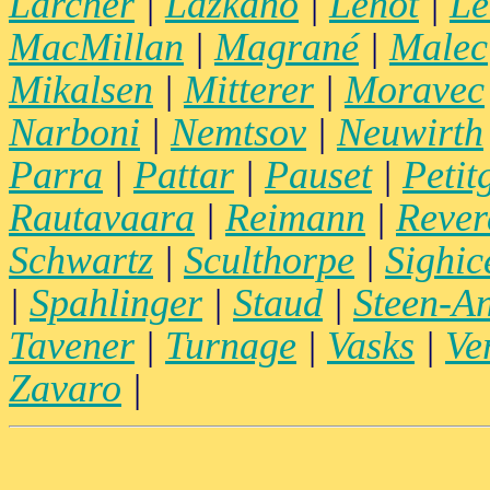
Larcher
|
Lazkano
|
Lenot
|
Le
MacMillan
|
Magrané
|
Malec
Mikalsen
|
Mitterer
|
Moravec
Narboni
|
Nemtsov
|
Neuwirth
Parra
|
Pattar
|
Pauset
|
Petit
Rautavaara
|
Reimann
|
Rever
Schwartz
|
Sculthorpe
|
Sighice
|
Spahlinger
|
Staud
|
Steen-A
Tavener
|
Turnage
|
Vasks
|
Ve
Zavaro
|