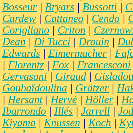
Bosseur
|
Bryars
|
Bussotti
|
C
Cardew
|
Cattaneo
|
Cendo
|
C
Corigliano
|
Criton
|
Czernow
Dean
|
Di Tucci
|
Drouin
|
Du
Edwards
|
Eimermacher
|
Faf
|
Florentz
|
Fox
|
Francesconi
Gervasoni
|
Giraud
|
Gisladott
Goubaïdoulina
|
Grätzer
|
Hak
|
Hersant
|
Hervé
|
Höller
|
Ho
Ibarrondo
|
Illés
|
Jarrell
|
Jod
Kiyama
|
Knussen
|
Koch
|
Ky