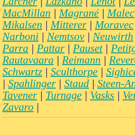
Larcher
|
Lazkano
|
Lenot
|
Le
MacMillan
|
Magrané
|
Malec
Mikalsen
|
Mitterer
|
Moravec
Narboni
|
Nemtsov
|
Neuwirth
Parra
|
Pattar
|
Pauset
|
Petit
Rautavaara
|
Reimann
|
Rever
Schwartz
|
Sculthorpe
|
Sighice
|
Spahlinger
|
Staud
|
Steen-A
Tavener
|
Turnage
|
Vasks
|
Ve
Zavaro
|