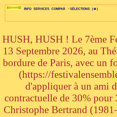
INFO
SERVICES
COMPAR
SÉLECTIONS
| ⊕ |
HUSH, HUSH ! Le 7ème Fest
ÉDITORIAUX
MAJ-LISTE
SÉLECTION
SÉLECTION
20ÈME PARAL
ARCH-CONCERTS
GUIDE-EXPRESS
COMPOS-INTRO
ACTUS-CONCERTS
1001 CD
TOP-REC
PIANO-CONC
COMPO-INDIV
ŒUVRES
LIENS
HISTOIRE
BONUS-ROMANS
RADIOS
BIOGRAPHIES
VIOLON-C
PAYS
ŒUVRES-INDIV
VIDÉOS
STYLES-ÉCOLES
ALTO-C
BONUS-FILMS
PERSPECTIVE
PLAN
GRAND-INSTR
CELLO-C
FAQS
LIED
B
13 Septembre 2026, au Théâ
bordure de Paris, avec un f
(https://festivalensemb
d'appliquer à un ami 
contractuelle de 30% pour 3
Christophe Bertrand (1981–