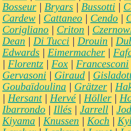
Bosseur
|
Bryars
|
Bussotti
|
C
Cardew
|
Cattaneo
|
Cendo
|
C
Corigliano
|
Criton
|
Czernow
Dean
|
Di Tucci
|
Drouin
|
Du
Edwards
|
Eimermacher
|
Faf
|
Florentz
|
Fox
|
Francesconi
Gervasoni
|
Giraud
|
Gisladott
Goubaïdoulina
|
Grätzer
|
Hak
|
Hersant
|
Hervé
|
Höller
|
Ho
Ibarrondo
|
Illés
|
Jarrell
|
Jod
Kiyama
|
Knussen
|
Koch
|
Ky