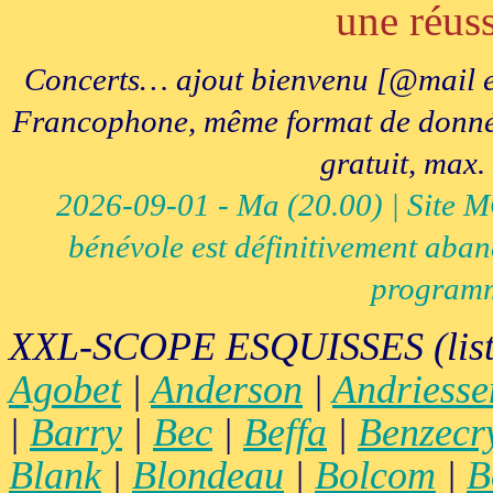
une réuss
Concerts… ajout bienvenu [@mail e
Francophone, même format de données, 
gratuit, max.
2026-09-01 - Ma (20.00) | Site MCI
bénévole est définitivement aban
programm
XXL-SCOPE ESQUISSES (list
Agobet
|
Anderson
|
Andriesse
|
Barry
|
Bec
|
Beffa
|
Benzecr
Blank
|
Blondeau
|
Bolcom
|
B