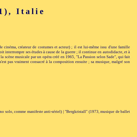
, Italie
de cinéma, créateur de costumes et acteur) ; il est lui-même issu d'une famille
oit interrompre ses études à cause de la guerre ; il continue en autodidacte, et à
e la scène musicale par un opéra créé en 1965, "La Passion selon Sade", qui fait
 s'est pas vraiment consacré à la composition ensuite ; sa musique, malgré son
ano solo, comme manifeste anti-sériel) | "Bergkristall" (1973, musique de ballet