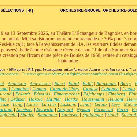
SÉLECTIONS
| ⊕ |
ORCHESTRE-GROUPE
ORCHESTRE-SOLI
au 13 Septembre 2026, au Théâtre L’Échangeur de Bagnolet, en bordur
 à un ami de MCI sa ristourne pourtant contractuelle de 30% pour 3 con
esMusica)! ; face à l'envahissement de l'IA, les visiteurs fidèles demand
s pensées), belle écoute ré-écoute récente de son "Tale of a Summer Se
DIV
IRE
US-ROMANS
ADIOS
BIOGRAPHIES
VIOLON-C
PAYS
ŒUVRES-INDIV
VIDÉOS
STYLES-ÉCOLES
ALTO-C
BONUS-FILMS
PERSPECTIVE
PLAN
GRAND-INSTR-SEULS
CELLO-C
FAQS
LIEDER
BONUS-VINS
CONTACT
GLOSSAIRE
PIANO-SOLO
DOUBLE-C+
ITINÉRAIRES
VOIX-SOLO-CHAMBRE
GRAND+VOIX
AUTEUR
FLÛTE-C
CORDES-S
XXL-SCOPE
QUATUOR
CHERCHE
CLARINETTE-C
PETIT-INSTR
ENSEMBLE
CHORAL-CHAMB
FLÛTE-S
CORDES
CLARIN
PETIT+
ENS-V
+BO
CHA
réation par l'Ircam d'une pièce de Boulez de 1958, retirée du catalogu
inattendue.
ue > 80% après 1941, pays Francophone, même format de données, avec lien-concert, '*' si cr
erte concerts | Ce service gratuit et bénévole est définitivement abandonné, devant l'insatisfa
et
|
Anderson
|
Andriessen
|
Bacri
|
Baird
|
Ballif
|
Bancquart
|
Barry
|
sotti
|
Campion
|
Campo
|
Canat de Chizy
|
Cardew
|
Cattaneo
|
Cendo
urand
|
Eckardt
|
Edwards
|
Eimermacher
|
Fafchamps
|
Fineberg
|
Finn
lina
|
Grätzer
|
Hakola
|
Halffter
|
Hartke
|
Haussmann
|
Hersant
|
Herv
acaze
|
Lang
|
Lanza
|
Larcher
|
Lazkano
|
Lenot
|
Leroux
|
Lévy
|
Mâche
arboni
|
Nemtsov
|
Neuwirth
|
Nørgard
|
Nyman
|
Parmerud
|
Parra
|
Pa
Sighicelli
|
Singier
|
Sinnhuber
|
Sørensen
|
Spahlinger
|
Staud
|
Steen-A