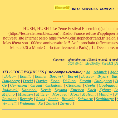
INFO
SERVICES
COMPAR
HUSH, HUSH ! Le 7ème Festival Ensemble(s) a lieu du 9 
(https://festivalensembles.com) ; Radio France refuse d'appliquer
nouveau site Internet perso https://www.christophebertrand.fr (selon R
Jolas fêtera son 100ème anniversaire le 5 Août prochain (affectueuse
ÉDITORIAUX
MAJ-LISTE
SÉLECTION
SÉLECTION
20ÈME PARAL
ARCH-CONCERTS
GUIDE-EXPRESS
COMPOS-INTRO
ACTUS-CONCERTS
1001 CD
TOP-REC
PIANO-CONC
COMPO-IN
ŒUVRES
LIENS
HISTO
BON
R
Mars 2026 à Monte Carlo (tardivement à Paris) ; 12 Décembre, re-c
Concerts… ajout bienvenu [@mail en bas], si musiq
2026-09-01 - Ma (20.00) | Site MCI | Al
XXL-SCOPE ESQUISSES (liste-compos-étendue) :
Aa
|
Adámek
|
Agob
|
Bolcom
|
Bonilla
|
Bonnet
|
Borowski
|
Borrel
|
Bosseur
|
Bryars
|
Bus
Daugherty
|
David
|
Davies
|
Dean
|
Di Tucci
|
Drouin
|
Dubugnon
|
D
Ge
|
Gervasoni
|
Giraud
|
Gisladottir
|
Globokar
|
Goehr
|
Goubaïdou
Jodlowski
|
Kantcheli
|
Kernis
|
Kiyama
|
Knussen
|
Koch
|
Kyburz
|
L
Méfano
|
Mikalsen
|
Mitterer
|
Moravec
|
Moss
|
Mulsant
|
Mundry
|
N
Reimann
|
Reverdy
|
Rivas
|
Roche
|
Rzewski
|
Schwartz
|
Sculthorpe
|
Verunelli
|
Widmann
|
Xu
|
Zanési
|
Zavaro
|