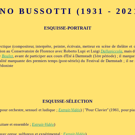
NO BUSSOTTI (1931 - 2021)
ESQUISSE-PORTRAIT
ctique (compositeur, interprète, peintre, écrivain, metteur en scène de théâtre et 
sition au Conservatoire de Florence avec Roberto Lupi et Luigi
Dallapiccola
, mais d
re
Boulez
, avant de participer aux cours d'Eté à Darmstadt (1ère période) ; il marqu
alité marquante des premiers temps (post-sériels) du Festival de Darmstadt ; il ne
hédoniste
ESQUISSE-SÉLECTION
pour orchestre, sensuel et ludique ;
Extrait-Vidéo
) | "Pour Clavier" (1961, pour pi
itare et ensemble ;
Extrait-Vidéo
)
vec orgue, sulfureux et expérimental ;
Extrait-Vidéo
)