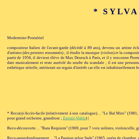
* SYLVA
Moderniste-Postsériel
compositeur Italien de l'avant-garde (décédé à 89 ans), devenu un artiste écle
d'artistes (des peintres renommés) ; il étudie la musique (violon) et la compo
partir de 1956, il devient élève de Max Deutsch à Paris, et il y rencontre Pier
date musicalement et reste auréolé du soufre du scandale ; il est une personn
esthétique sérielle, mériterait un regain d'intérêt car elle est inhabituellement 
* Reco(s)-Accès-facile (relativement à son catalogue)… "Le Bal Miro" (1981, 
pour grand orchestre, grandiose ;
Extrait-Vidéo
) |
Reco-découverte… "Rara Requiem" (1969, pour 7 voix solistes, violoncelle, gu
Reco-approfondissement… "La Passion selon Sade" (1965, opéra de chambre, a