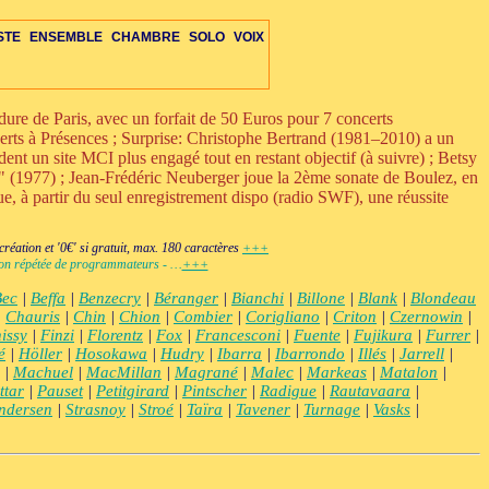
STE
ENSEMBLE
CHAMBRE
SOLO
VOIX
e de Paris, avec un forfait de 50 Euros pour 7 concerts
certs à Présences ; Surprise: Christophe Bertrand (1981–2010) a un
ent un site MCI plus engagé tout en restant objectif (à suivre) ; Betsy
a" (1977) ; Jean-Frédéric Neuberger joue la 2ème sonate de Boulez, en
RE
ETTE-S
VOIX
OIX
IS-VENTS-C
MBRE-DIV
OPÉRA-CHAMBRE
ENS-ÉLECTRO
ORCH-ÉLECTRO
+VENTS-S
DUO-TRIO
PERCUSSIONS-C
AUTRES-S
ENS-VOIX-ÉLECTRO
OPÉRA-THÉÂTRE
ORCH-VOIX-ÉLEC
+ÉLECTRONIQUE
DIVERS-C
ÉLECTRO
e, à partir du seul enregistrement dispo (radio SWF), une réussite
éation et '0€' si gratuit, max. 180 caractères
+++
ction répétée de programmateurs - …
+++
Bec
|
Beffa
|
Benzecry
|
Béranger
|
Bianchi
|
Billone
|
Blank
|
Blondeau
|
Chauris
|
Chin
|
Chion
|
Combier
|
Corigliano
|
Criton
|
Czernowin
|
issy
|
Finzi
|
Florentz
|
Fox
|
Francesconi
|
Fuente
|
Fujikura
|
Furrer
|
é
|
Höller
|
Hosokawa
|
Hudry
|
Ibarra
|
Ibarrondo
|
Illés
|
Jarrell
|
|
Machuel
|
MacMillan
|
Magrané
|
Malec
|
Markeas
|
Matalon
|
ttar
|
Pauset
|
Petitgirard
|
Pintscher
|
Radigue
|
Rautavaara
|
ndersen
|
Strasnoy
|
Stroé
|
Taïra
|
Tavener
|
Turnage
|
Vasks
|