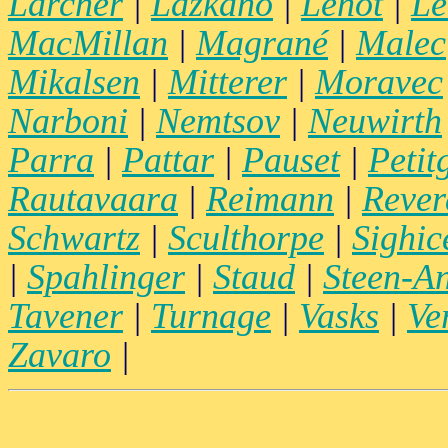
Larcher
|
Lazkano
|
Lenot
|
Le
MacMillan
|
Magrané
|
Malec
Mikalsen
|
Mitterer
|
Moravec
Narboni
|
Nemtsov
|
Neuwirth
Parra
|
Pattar
|
Pauset
|
Petit
Rautavaara
|
Reimann
|
Rever
Schwartz
|
Sculthorpe
|
Sighice
|
Spahlinger
|
Staud
|
Steen-A
Tavener
|
Turnage
|
Vasks
|
Ve
Zavaro
|