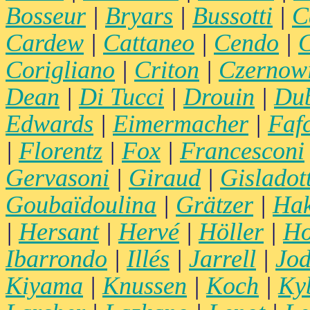
Bosseur
|
Bryars
|
Bussotti
|
C
Cardew
|
Cattaneo
|
Cendo
|
C
Corigliano
|
Criton
|
Czernow
Dean
|
Di Tucci
|
Drouin
|
Du
Edwards
|
Eimermacher
|
Faf
|
Florentz
|
Fox
|
Francesconi
Gervasoni
|
Giraud
|
Gisladott
Goubaïdoulina
|
Grätzer
|
Hak
|
Hersant
|
Hervé
|
Höller
|
Ho
Ibarrondo
|
Illés
|
Jarrell
|
Jod
Kiyama
|
Knussen
|
Koch
|
Ky