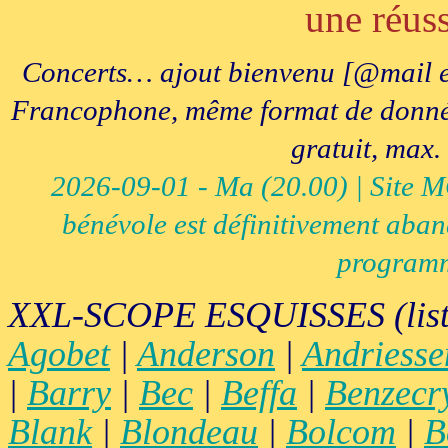
une réuss
Concerts… ajout bienvenu [@mail e
Francophone, même format de données, 
gratuit, max.
2026-09-01 - Ma (20.00) | Site MCI
bénévole est définitivement aban
programm
XXL-SCOPE ESQUISSES (list
Agobet
|
Anderson
|
Andriesse
|
Barry
|
Bec
|
Beffa
|
Benzecr
Blank
|
Blondeau
|
Bolcom
|
B