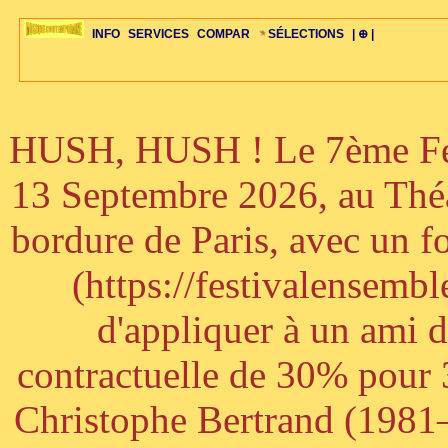
INFO
SERVICES
COMPAR
SÉLECTIONS
| ⊕ |
HUSH, HUSH ! Le 7ème Fest
ÉDITORIAUX
MAJ-LISTE
SÉLECTION
SÉLECTION
20ÈME PARAL
ARCH-CONCERTS
GUIDE-EXPRESS
COMPOS-INTRO
ACTUS-CONCERTS
1001 CD
TOP-REC
PIANO-CONC
COMPO-INDIV
ŒUVRES
LIENS
HISTOIRE
BONUS-ROMANS
RADIOS
BIOGRAPHIES
VIOLON-C
PAYS
ŒUVRES-INDIV
VIDÉOS
STYLES-ÉCOLES
ALTO-C
BONUS-FILMS
PERSPECTIVE
PLAN
GRAND-INSTR
CELLO-C
FAQS
LIED
B
13 Septembre 2026, au Théâ
bordure de Paris, avec un f
(https://festivalensemb
d'appliquer à un ami 
contractuelle de 30% pour 3
Christophe Bertrand (1981–