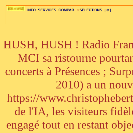
INFO
SERVICES
COMPAR
SÉLECTIONS
| ⊕ |
HUSH, HUSH ! Radio France
ÉDITORIAUX
MAJ-LISTE
SÉLECTION
SÉLECTION
20ÈME PARAL
ARCH-CONCERTS
GUIDE-EXPRESS
COMPOS-INTRO
ACTUS-CONCERTS
1001 CD
TOP-REC
PIANO-CONC
COMPO-INDIV
ŒUVRES
LIENS
HISTOIRE
BONUS-ROMANS
RADIOS
BIOGRAPHIES
VIOLON-C
PAYS
ŒUVRES-INDIV
VIDÉOS
STYLES-ÉCOLES
ALTO-C
BONUS-FILMS
PERSPECTIVE
PLAN
GRAND-INSTR
CELLO-C
FAQS
LIED
B
MCI sa ristourne pourta
concerts à Présences ; Sur
2010) a un nouve
https://www.christophebertr
de l'IA, les visiteurs fi
engagé tout en restant objec