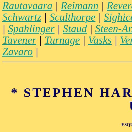
Rautavaara
|
Reimann
|
Rever
Schwartz
|
Sculthorpe
|
Sighice
|
Spahlinger
|
Staud
|
Steen-A
Tavener
|
Turnage
|
Vasks
|
Ve
Zavaro
|
* STEPHEN HART
ESQ