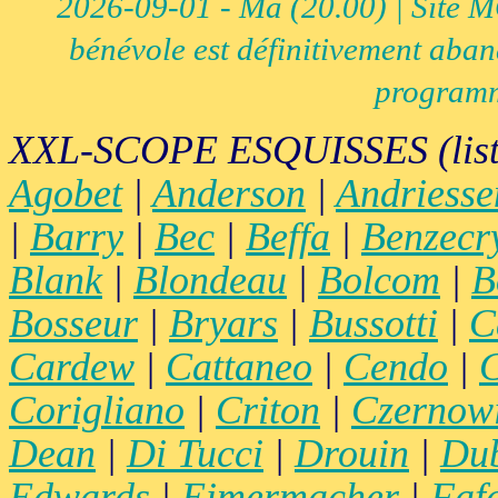
2026-09-01 - Ma (20.00) | Site MCI
bénévole est définitivement aban
programm
XXL-SCOPE ESQUISSES (list
Agobet
|
Anderson
|
Andriesse
|
Barry
|
Bec
|
Beffa
|
Benzecr
Blank
|
Blondeau
|
Bolcom
|
B
Bosseur
|
Bryars
|
Bussotti
|
C
Cardew
|
Cattaneo
|
Cendo
|
C
Corigliano
|
Criton
|
Czernow
Dean
|
Di Tucci
|
Drouin
|
Du
Edwards
|
Eimermacher
|
Faf