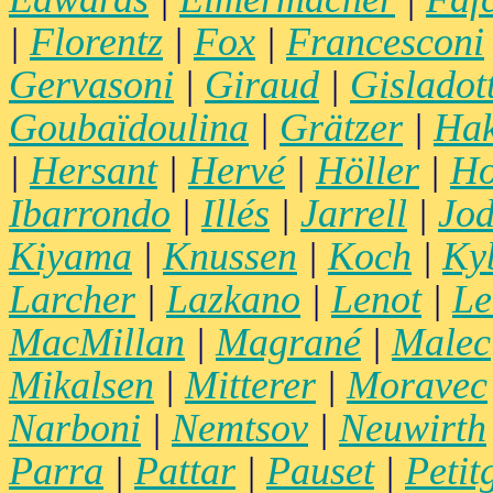
|
Florentz
|
Fox
|
Francesconi
Gervasoni
|
Giraud
|
Gisladott
Goubaïdoulina
|
Grätzer
|
Hak
|
Hersant
|
Hervé
|
Höller
|
Ho
Ibarrondo
|
Illés
|
Jarrell
|
Jod
Kiyama
|
Knussen
|
Koch
|
Ky
Larcher
|
Lazkano
|
Lenot
|
Le
MacMillan
|
Magrané
|
Malec
Mikalsen
|
Mitterer
|
Moravec
Narboni
|
Nemtsov
|
Neuwirth
Parra
|
Pattar
|
Pauset
|
Petit