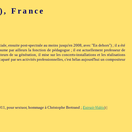
), France
itiale, ensuite post-spectrale au moins jusqu'en 2008, avec "En dehors") ; il a été
ume par ailleurs la fonction de pédagogue ; il est actuellement professeur de
 de sa génération, il mise sur les concerts-installations et les réalisations
caparé par ses activités professionnelles, c'est hélas aujourd'hui un compositeur
2011, pour sextuor, hommage à Christophe Bertrand ;
Extrait-Vidéo
) |