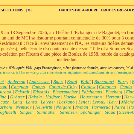
SÉLECTIONS
| ⊕ |
ORCHESTRE-GROUPE
ORCHESTRE-SOLI
au 13 Septembre 2026, au Théâtre L’Échangeur de Bagnolet, en bordur
 à un ami de MCI sa ristourne pourtant contractuelle de 30% pour 3 con
esMusica)! ; face à l'envahissement de l'IA, les visiteurs fidèles demand
s pensées), belle écoute ré-écoute récente de son "Tale of a Summer Se
DIV
IRE
US-ROMANS
ADIOS
BIOGRAPHIES
VIOLON-C
PAYS
ŒUVRES-INDIV
VIDÉOS
STYLES-ÉCOLES
ALTO-C
BONUS-FILMS
PERSPECTIVE
PLAN
GRAND-INSTR-SEULS
CELLO-C
FAQS
LIEDER
BONUS-VINS
CONTACT
GLOSSAIRE
PIANO-SOLO
DOUBLE-C+
ITINÉRAIRES
VOIX-SOLO-CHAMBRE
GRAND+VOIX
AUTEUR
FLÛTE-C
CORDES-S
XXL-SCOPE
QUATUOR
CHERCHE
CLARINETTE-C
PETIT-INSTR
ENSEMBLE
CHORAL-CHAMB
FLÛTE-S
CORDES
CLARIN
PETIT+
ENS-V
+BO
CHA
réation par l'Ircam d'une pièce de Boulez de 1958, retirée du catalogu
inattendue.
ue > 80% après 1941, pays Francophone, même format de données, avec lien-concert, '*' si cr
erte concerts | Ce service gratuit et bénévole est définitivement abandonné, devant l'insatisfa
et
|
Anderson
|
Andriessen
|
Bacri
|
Baird
|
Ballif
|
Bancquart
|
Barry
|
sotti
|
Campion
|
Campo
|
Canat de Chizy
|
Cardew
|
Cattaneo
|
Cendo
urand
|
Eckardt
|
Edwards
|
Eimermacher
|
Fafchamps
|
Fineberg
|
Finn
lina
|
Grätzer
|
Hakola
|
Halffter
|
Hartke
|
Haussmann
|
Hersant
|
Herv
acaze
|
Lang
|
Lanza
|
Larcher
|
Lazkano
|
Lenot
|
Leroux
|
Lévy
|
Mâche
arboni
|
Nemtsov
|
Neuwirth
|
Nørgard
|
Nyman
|
Parmerud
|
Parra
|
Pa
Sighicelli
|
Singier
|
Sinnhuber
|
Sørensen
|
Spahlinger
|
Staud
|
Steen-A