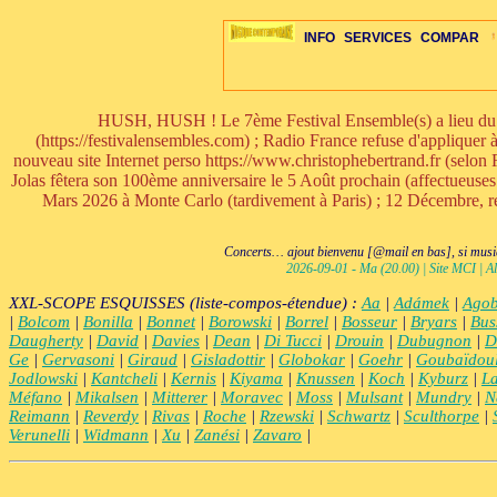
INFO
SERVICES
COMPAR
HUSH, HUSH ! Le 7ème Festival Ensemble(s) a lieu du 9 
(https://festivalensembles.com) ; Radio France refuse d'appliquer
nouveau site Internet perso https://www.christophebertrand.fr (selon R
Jolas fêtera son 100ème anniversaire le 5 Août prochain (affectueuse
ÉDITORIAUX
MAJ-LISTE
SÉLECTION
SÉLECTION
20ÈME PARAL
ARCH-CONCERTS
GUIDE-EXPRESS
COMPOS-INTRO
ACTUS-CONCERTS
1001 CD
TOP-REC
PIANO-CONC
COMPO-IN
ŒUVRES
LIENS
HISTO
BON
R
Mars 2026 à Monte Carlo (tardivement à Paris) ; 12 Décembre, re-c
Concerts… ajout bienvenu [@mail en bas], si musiq
2026-09-01 - Ma (20.00) | Site MCI | Al
XXL-SCOPE ESQUISSES (liste-compos-étendue) :
Aa
|
Adámek
|
Agob
|
Bolcom
|
Bonilla
|
Bonnet
|
Borowski
|
Borrel
|
Bosseur
|
Bryars
|
Bus
Daugherty
|
David
|
Davies
|
Dean
|
Di Tucci
|
Drouin
|
Dubugnon
|
D
Ge
|
Gervasoni
|
Giraud
|
Gisladottir
|
Globokar
|
Goehr
|
Goubaïdou
Jodlowski
|
Kantcheli
|
Kernis
|
Kiyama
|
Knussen
|
Koch
|
Kyburz
|
L
Méfano
|
Mikalsen
|
Mitterer
|
Moravec
|
Moss
|
Mulsant
|
Mundry
|
N
Reimann
|
Reverdy
|
Rivas
|
Roche
|
Rzewski
|
Schwartz
|
Sculthorpe
|
Verunelli
|
Widmann
|
Xu
|
Zanési
|
Zavaro
|