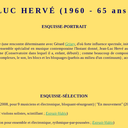
UC HERVÉ (1960 - 65 ans
ESQUISSE-PORTRAIT
te (une rencontre déterminante avec Gérard
Grisey
, d'où forte influence spectrale, in
l'ensemble spécialisé en musique contemporaine l'Instant donné, Jean-Luc Hervé ass
 (Conservatoire dans lequel il a, enfant, débuté) ; comme beaucoup de compositeurs
omplexes, le son, les blocs et les bloquages (parfois au milieu d'un continuum) ; ac
ESQUISSE-SÉLECTION
(2008, pour 9 musiciens et électronique, bloquant-résurgeant) | "En mouvement" (
iolons solistes, scintillant ;
Extrait-Vidéo
)
n pour ensemble et électronique, rythmique-par-poussées ;
Extrait-Vidéo
)