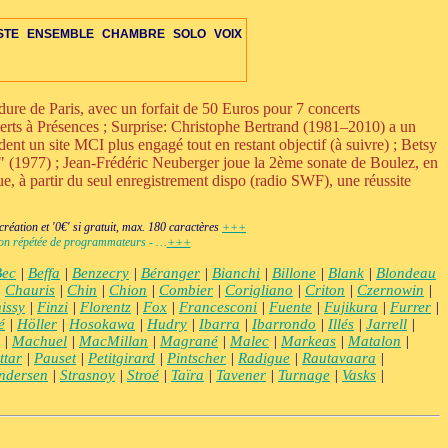
STE
ENSEMBLE
CHAMBRE
SOLO
VOIX
e de Paris, avec un forfait de 50 Euros pour 7 concerts
certs à Présences ; Surprise: Christophe Bertrand (1981–2010) a un
ent un site MCI plus engagé tout en restant objectif (à suivre) ; Betsy
a" (1977) ; Jean-Frédéric Neuberger joue la 2ème sonate de Boulez, en
RE
ETTE-S
VOIX
OIX
IS-VENTS-C
MBRE-DIV
OPÉRA-CHAMBRE
ENS-ÉLECTRO
ORCH-ÉLECTRO
+VENTS-S
DUO-TRIO
PERCUSSIONS-C
AUTRES-S
ENS-VOIX-ÉLECTRO
OPÉRA-THÉÂTRE
ORCH-VOIX-ÉLEC
+ÉLECTRONIQUE
DIVERS-C
ÉLECTRO
e, à partir du seul enregistrement dispo (radio SWF), une réussite
éation et '0€' si gratuit, max. 180 caractères
+++
ction répétée de programmateurs - …
+++
Bec
|
Beffa
|
Benzecry
|
Béranger
|
Bianchi
|
Billone
|
Blank
|
Blondeau
|
Chauris
|
Chin
|
Chion
|
Combier
|
Corigliano
|
Criton
|
Czernowin
|
issy
|
Finzi
|
Florentz
|
Fox
|
Francesconi
|
Fuente
|
Fujikura
|
Furrer
|
é
|
Höller
|
Hosokawa
|
Hudry
|
Ibarra
|
Ibarrondo
|
Illés
|
Jarrell
|
|
Machuel
|
MacMillan
|
Magrané
|
Malec
|
Markeas
|
Matalon
|
ttar
|
Pauset
|
Petitgirard
|
Pintscher
|
Radigue
|
Rautavaara
|
ndersen
|
Strasnoy
|
Stroé
|
Taïra
|
Tavener
|
Turnage
|
Vasks
|