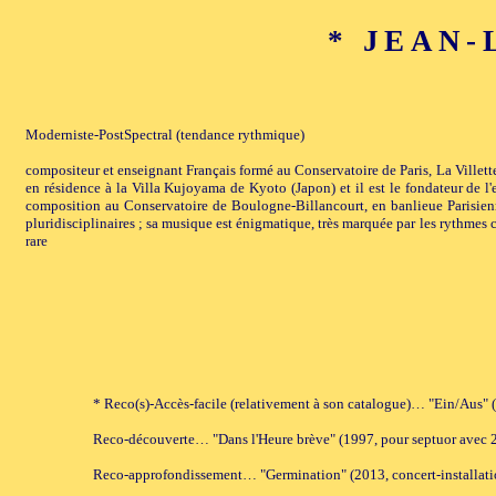
* JEAN-L
Moderniste-PostSpectral (tendance rythmique)
compositeur et enseignant Français formé au Conservatoire de Paris, La Villet
en résidence à la Villa Kujoyama de Kyoto (Japon) et il est le fondateur de 
composition au Conservatoire de Boulogne-Billancourt, en banlieue Parisienne
pluridisciplinaires ; sa musique est énigmatique, très marquée par les rythmes c
rare
* Reco(s)-Accès-facile (relativement à son catalogue)… "Ein/Aus" 
Reco-découverte… "Dans l'Heure brève" (1997, pour septuor avec 2 v
Reco-approfondissement… "Germination" (2013, concert-installatio