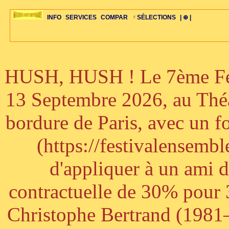
INFO
SERVICES
COMPAR
SÉLECTIONS
| ⊕ |
HUSH, HUSH ! Le 7ème Fest
ÉDITORIAUX
MAJ-LISTE
SÉLECTION
SÉLECTION
20ÈME PARAL
ARCH-CONCERTS
GUIDE-EXPRESS
COMPOS-INTRO
ACTUS-CONCERTS
1001 CD
TOP-REC
PIANO-CONC
COMPO-INDIV
ŒUVRES
LIENS
HISTOIRE
BONUS-ROMANS
RADIOS
BIOGRAPHIES
VIOLON-C
PAYS
ŒUVRES-INDIV
VIDÉOS
STYLES-ÉCOLES
ALTO-C
BONUS-FILMS
PERSPECTIVE
PLAN
GRAND-INSTR
CELLO-C
FAQS
LIED
B
13 Septembre 2026, au Théâ
bordure de Paris, avec un f
(https://festivalensemb
d'appliquer à un ami 
contractuelle de 30% pour 3
Christophe Bertrand (1981–