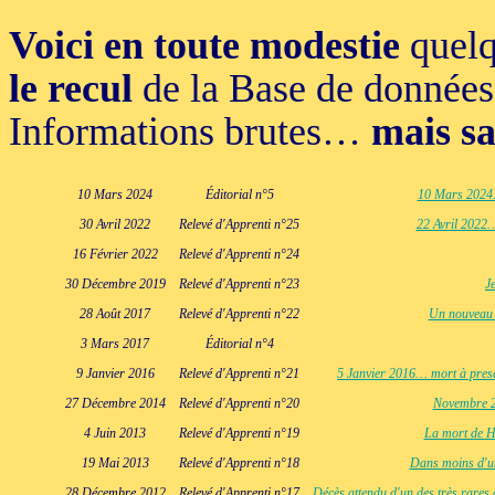
Voici en toute modestie
quelq
le recul
de la Base de donnée
Informations brutes…
mais sa
10 Mars 2024
Éditorial n°5
10 Mars 2024… 
30 Avril 2022
Relevé d'Apprenti n°25
22 Avril 2022…
16 Février 2022
Relevé d'Apprenti n°24
30 Décembre 2019
Relevé d'Apprenti n°23
J
28 Août 2017
Relevé d'Apprenti n°22
Un nouveau 
3 Mars 2017
Éditorial n°4
9 Janvier 2016
Relevé d'Apprenti n°21
5 Janvier 2016… mort à presq
27 Décembre 2014
Relevé d'Apprenti n°20
Novembre 20
4 Juin 2013
Relevé d'Apprenti n°19
La mort de He
19 Mai 2013
Relevé d'Apprenti n°18
Dans moins d'un
28 Décembre 2012
Relevé d'Apprenti n°17
Décès attendu d'un des très rares