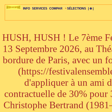
INFO
SERVICES
COMPAR
SÉLECTIONS
| ⊕ |
HUSH, HUSH ! Le 7ème Fest
ÉDITORIAUX
MAJ-LISTE
SÉLECTION
SÉLECTION
20ÈME PARAL
ARCH-CONCERTS
GUIDE-EXPRESS
COMPOS-INTRO
ACTUS-CONCERTS
1001 CD
TOP-REC
PIANO-CONC
COMPO-INDIV
ŒUVRES
LIENS
HISTOIRE
BONUS-ROMANS
RADIOS
BIOGRAPHIES
VIOLON-C
PAYS
ŒUVRES-INDIV
VIDÉOS
STYLES-ÉCOLES
ALTO-C
BONUS-FILMS
PERSPECTIVE
PLAN
GRAND-INSTR
CELLO-C
FAQS
LIED
B
13 Septembre 2026, au Théâ
bordure de Paris, avec un f
(https://festivalensemb
d'appliquer à un ami 
contractuelle de 30% pour 3
Christophe Bertrand (1981–