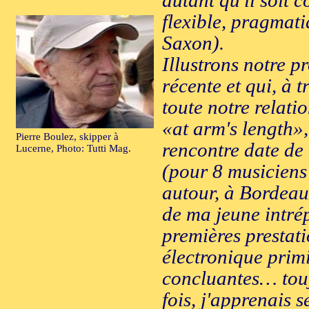
autant qu'il soit c
flexible, pragmati
Saxon).
Illustrons notre p
récente et qui, à 
toute notre relati
«at arm's length»
Pierre Boulez, skipper à
rencontre date de
Lucerne, Photo: Tutti Mag.
(pour 8 musiciens 
autour, à Bordeaux
de ma jeune intrép
premières prestat
électronique primi
concluantes… touj
fois, j'apprenais 