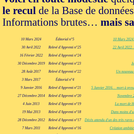
le recul
de la Base de donnée
Informations brutes…
mais sa
10 Mars 2024
Éditorial n°5
10 Mars 2024… 
30 Avril 2022
Relevé d'Apprenti n°25
22 Avril 2022…
16 Février 2022
Relevé d'Apprenti n°24
30 Décembre 2019
Relevé d'Apprenti n°23
J
28 Août 2017
Relevé d'Apprenti n°22
Un nouveau 
3 Mars 2017
Éditorial n°4
9 Janvier 2016
Relevé d'Apprenti n°21
5 Janvier 2016… mort à presq
27 Décembre 2014
Relevé d'Apprenti n°20
Novembre 20
4 Juin 2013
Relevé d'Apprenti n°19
La mort de He
19 Mai 2013
Relevé d'Apprenti n°18
Dans moins d'un
28 Décembre 2012
Relevé d'Apprenti n°17
Décès attendu d'un des très rares
7 Mars 2011
Relevé d'Apprenti n°16
Création ambiti