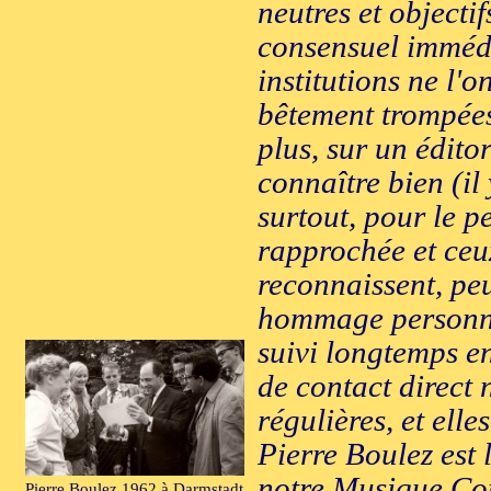
neutres et objecti
consensuel immédia
institutions ne l'o
bêtement trompées,
plus, sur un édito
connaître bien (il 
surtout, pour le p
rapprochée et ceux
reconnaissent, pe
hommage personne
suivi longtemps en
de contact direct 
régulières, et elle
Pierre Boulez est 
notre Musique Con
Pierre Boulez 1962 à Darmstadt