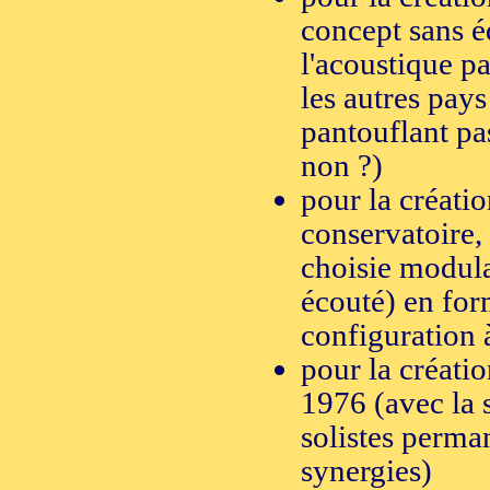
concept sans éq
l'acoustique p
les autres pays
pantouflant pas
non ?)
pour la créatio
conservatoire, 
choisie modulai
écouté) en for
configuration 
pour la créati
1976 (avec la 
solistes perman
synergies)