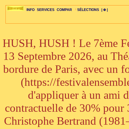
INFO
SERVICES
COMPAR
SÉLECTIONS
| ⊕ |
HUSH, HUSH ! Le 7ème Fest
ÉDITORIAUX
MAJ-LISTE
SÉLECTION
SÉLECTION
20ÈME PARAL
ARCH-CONCERTS
GUIDE-EXPRESS
COMPOS-INTRO
ACTUS-CONCERTS
1001 CD
TOP-REC
PIANO-CONC
COMPO-INDIV
ŒUVRES
LIENS
HISTOIRE
BONUS-ROMANS
RADIOS
BIOGRAPHIES
VIOLON-C
PAYS
ŒUVRES-INDIV
VIDÉOS
STYLES-ÉCOLES
ALTO-C
BONUS-FILMS
PERSPECTIVE
PLAN
GRAND-INSTR
CELLO-C
FAQS
LIED
B
13 Septembre 2026, au Théâ
bordure de Paris, avec un f
(https://festivalensemb
d'appliquer à un ami 
contractuelle de 30% pour 3
Christophe Bertrand (1981–